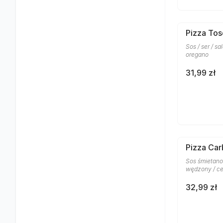
Pizza To
Sos / ser / sa
oregano
31,99 zł
Pizza Car
Sos śmietano
wędzony / ce
32,99 zł