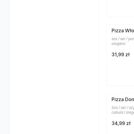
Pizza Wł
sos / ser / po
oregano
31,99 zł
Pizza Do
Sos / ser / sz
cebula / ore
34,99 zł