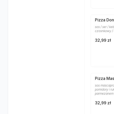
Pizza Don
sos / ser / k
czosnkowy /
32,99 zł
Pizza Ma
sos mascapro
pomidory i ru
parmezanem
32,99 zł