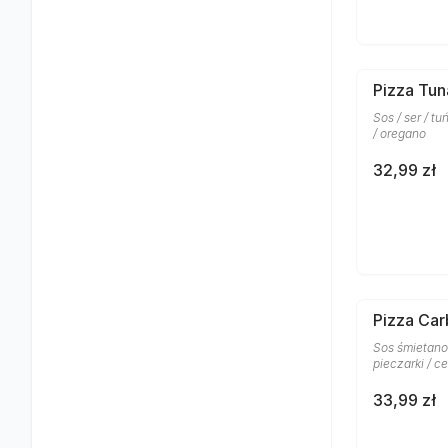
Pizza Tun
Sos / ser / t
/ oregano
32,99 zł
Pizza Car
Sos śmietanow
pieczarki / c
33,99 zł