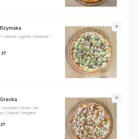
 Rzymska
r / cebula / ogórek / kabanos /
o
 zł
 Grecka
 / pomidor / oliwki / ser
wy / cebula / oregano
zł