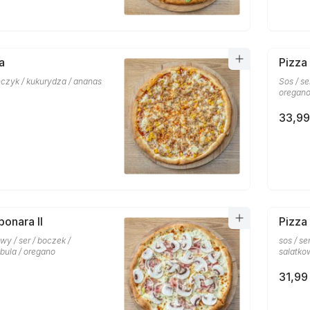
a
Pizza
uńczyk / kukurydza / ananas
Sos / se
oregan
33,99
bonara II
Pizza
y / ser / boczek /
sos / ser
ebula / oregano
salatko
31,99 