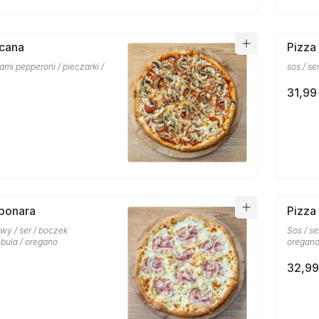
scana
Pizza
lami pepperoni / pieczarki /
sos / se
31,99 
bonara
Pizza
wy / ser / boczek
Sos / se
bula / oregano
oregan
32,99