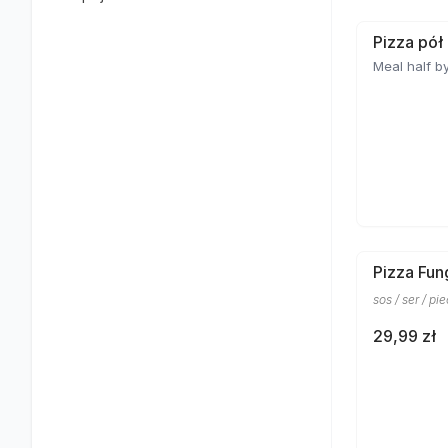
Pizza pół
Meal half by
Pizza Fun
sos / ser / pi
29,99 zł