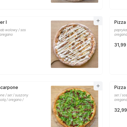
er I
Pizza
ebab wolowy / sos
papryka 
 oregano
oregan
31,99 
scarpone
Pizza
ne / ser / suszony
ser / so
kolą / oregano /
oregano
32,99