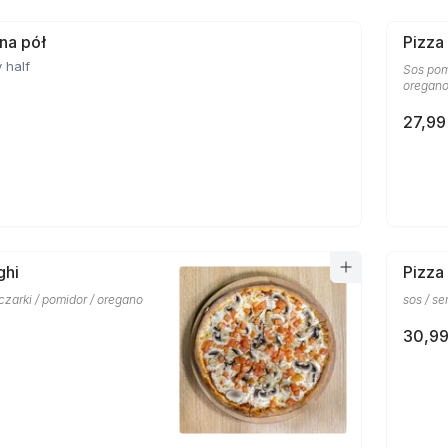
 na pół
Pizza
 half
Sos pom
oregan
27,99
ghi
Pizza
eczarki / pomidor / oregano
sos / se
30,99