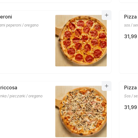
eroni
Pizza
alami peperoni / oregano
sos / se
31,99 
riccosa
Pizza
ynka / pieczarki / oregano
Sos / se
31,99 