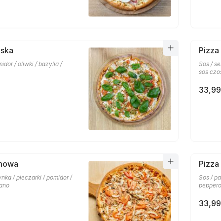
oska
Pizza
midor / oliwki / bazylia /
Sos / se
sos czo
33,99
mowa
Pizza
ynka / pieczarki / pomidor /
Sos / pa
gano
peppero
33,99