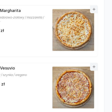
 Margharita
idorowo-ziołowy / mozzarella /
o
 zł
 Vesuvio
r / szynka / oregano
 zł