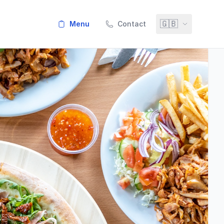
🇬🇧
menu
Contact