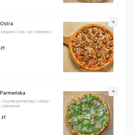
 Ostra
jalapeno / Sos / ser / kabanos /
o
zł
 Parmeńska
s / szynką parmeńską i rukolą /
 / parmezan
 zł