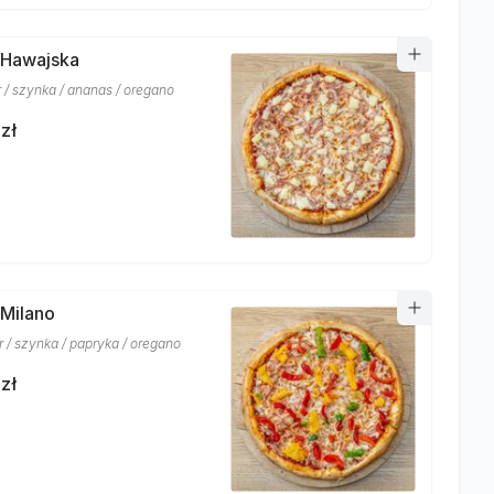
 Hawajska
r / szynka / ananas / oregano
zł
 Milano
r / szynka / papryka / oregano
zł