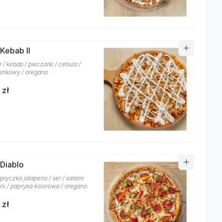
 Kebab II
r / kebab / pieczarki / cebula /
snkowy / oregano
 zł
 Diablo
pryczka jalapeno / ser / salami
ni / papryka kolorowa / oregano
 zł