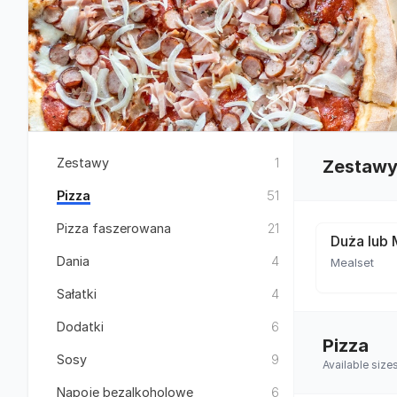
Zestawy
1
Zestaw
Pizza
51
Pizza faszerowana
21
Duża lub 
Dania
4
Mealset
Sałatki
4
Dodatki
6
Pizza
Sosy
9
Available siz
Napoje bezalkoholowe
6