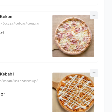
 Bekon
r / boczek / cebula / oregano
zł
 Kebab I
r / kebab / sos czosnkowy /
o
 zł