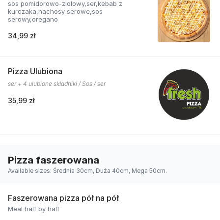
sos pomidorowo-ziolowy,ser,kebab z
kurczaka,nachosy serowe,sos
serowy,oregano
34,99 zł
Pizza Ulubiona
ser + 4 ulubione składniki / Sos / ser
35,99 zł
Pizza faszerowana
Available sizes: Średnia 30cm, Duża 40cm, Mega 50cm.
Faszerowana pizza pół na pół
Meal half by half