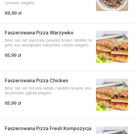
czosnek ,oregano
69,99 zł
Faszerowana Pizza Warzywko
farsz :sos ,ser ,pieczarki, pomidor, brokuł / dodatki na
górę :sos, ser,papryka, kukurydza, cebula ,oregano
65,99 zł
Faszerowana Pizza Chicken
farsz :sos ,ser ,boczek, kebeb, / dodatki na górę :sos,
ser,pomidor, ogórek,oregano
65,99 zł
Faszerowana Pizza Fresh Kompozycja