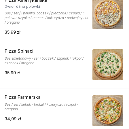
Pizza Amerykańska
Dwie różne połówki
Sos / ser / I połowa: boczek / pieczarki / cebula / II
połowa: szynka / ananas / kukurydza / podwójny ser
/ oregano
35,99 zł
Pizza Spinaci
Sos śmietanowy / ser / boczek / szpinak / rokpol /
czosnek / oregano
35,99 zł
Pizza Farmerska
Sos / ser / kebab / brokuł / kukurydza / rokpol /
oregano
34,99 zł