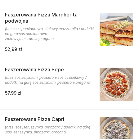
Faszerowana Pizza Margherita
podwójna
farsz:sos pomidorowo-ziołowy,mozzarella / dodatki
na górę:sos pomidorowo-
ziołowy,mozzarella,oregano
52,99 zł
Faszerowana Pizza Pepe
farsz:sos,ser,salami pepperoni,sos czosnkowy /
dodatki na górę:sos,ser,salami pepperoni,oregano
57,99 zł
Faszerowana Pizza Capri
farsz :sos ,ser ,szynka ,pieczarki / dodatki na górę
:sos, ser,szynka, pieczarki ,oregano