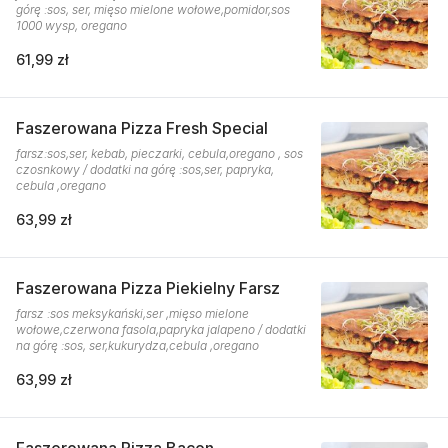
górę :sos, ser, mięso mielone wołowe,pomidor,sos
1000 wysp, oregano
61,99 zł
Faszerowana Pizza Fresh Special
farsz:sos,ser, kebab, pieczarki, cebula,oregano , sos
czosnkowy / dodatki na górę :sos,ser, papryka,
cebula ,oregano
63,99 zł
Faszerowana Pizza Piekielny Farsz
farsz :sos meksykański,ser ,mięso mielone
wołowe,czerwona fasola,papryka jalapeno / dodatki
na górę :sos, ser,kukurydza,cebula ,oregano
63,99 zł