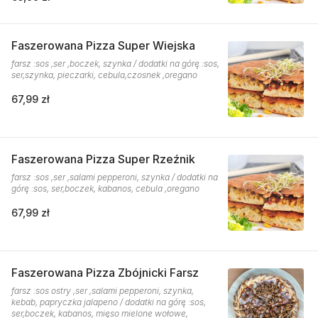
Faszerowana Pizza Super Wiejska
farsz :sos ,ser ,boczek, szynka / dodatki na górę :sos,
ser,szynka, pieczarki, cebula,czosnek ,oregano
67,99 zł
Faszerowana Pizza Super Rzeźnik
farsz :sos ,ser ,salami pepperoni, szynka / dodatki na
górę :sos, ser,boczek, kabanos, cebula ,oregano
67,99 zł
Faszerowana Pizza Zbójnicki Farsz
farsz :sos ostry ,ser ,salami pepperoni, szynka,
kebab, papryczka jalapeno / dodatki na górę :sos,
ser,boczek, kabanos, mięso mielone wołowe,