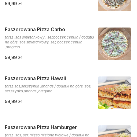
59,99 zł
Faszerowana Pizza Carbo
farsz :sos smietankowy , ser,boczek,cebula / dodatki
na górę :sos smietankowy, ser, boczek,cebula
,oregano
59,99 zł
Faszerowana Pizza Hawaii
farsz:sos,ser,szynka ,ananas / dodatki na górę :sos,
ser,szynka,ananas ,oregano
59,99 zł
Faszerowana Pizza Hamburger
farsz :sos, ser, mięso mielone wołowe / dodatki na