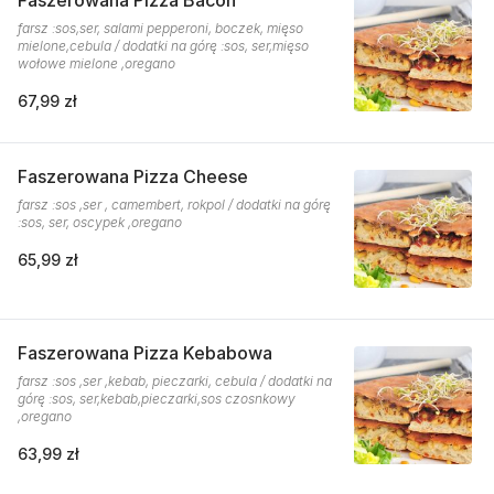
Faszerowana Pizza Bacon
farsz :sos,ser, salami pepperoni, boczek, mięso
mielone,cebula / dodatki na górę :sos, ser,mięso
wołowe mielone ,oregano
67,99 zł
Faszerowana Pizza Cheese
farsz :sos ,ser , camembert, rokpol / dodatki na górę
:sos, ser, oscypek ,oregano
65,99 zł
Faszerowana Pizza Kebabowa
farsz :sos ,ser ,kebab, pieczarki, cebula / dodatki na
górę :sos, ser,kebab,pieczarki,sos czosnkowy
,oregano
63,99 zł