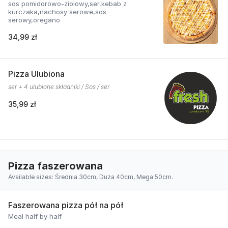
sos pomidorowo-ziolowy,ser,kebab z
kurczaka,nachosy serowe,sos
serowy,oregano
34,99 zł
Pizza Ulubiona
ser + 4 ulubione składniki / Sos / ser
35,99 zł
Pizza faszerowana
Available sizes: Średnia 30cm, Duża 40cm, Mega 50cm.
Faszerowana pizza pół na pół
Meal half by half