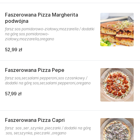
Faszerowana Pizza Margherita
podwójna
farsz:sos pomidorowo-ziołowy,mozzarella / dodatki
na górę:sos pomidorowo-
ziołowy,mozzarella,oregano
52,99 zł
Faszerowana Pizza Pepe
farsz:sos,ser,salami pepperoni,sos czosnkowy /
dodatki na górę:sos,ser,salami pepperoni,oregano
57,99 zł
Faszerowana Pizza Capri
farsz :sos ,ser ,szynka ,pieczarki / dodatki na górę
:sos, ser,szynka, pieczarki ,oregano