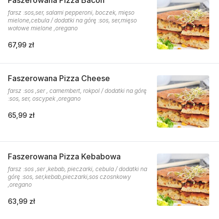
Faszerowana Pizza Bacon
farsz :sos,ser, salami pepperoni, boczek, mięso
mielone,cebula / dodatki na górę :sos, ser,mięso
wołowe mielone ,oregano
67,99 zł
Faszerowana Pizza Cheese
farsz :sos ,ser , camembert, rokpol / dodatki na górę
:sos, ser, oscypek ,oregano
65,99 zł
Faszerowana Pizza Kebabowa
farsz :sos ,ser ,kebab, pieczarki, cebula / dodatki na
górę :sos, ser,kebab,pieczarki,sos czosnkowy
,oregano
63,99 zł