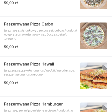
59,99 zł
Faszerowana Pizza Carbo
farsz :sos smietankowy , ser,boczek,cebula / dodatki
na górę :sos smietankowy, ser, boczek,cebula
,oregano
59,99 zł
Faszerowana Pizza Hawaii
farsz:sos,ser,szynka ,ananas / dodatki na górę :sos,
ser,szynka,ananas ,oregano
59,99 zł
Faszerowana Pizza Hamburger
farsz :sos, ser, mięso mielone wołowe / dodatki na