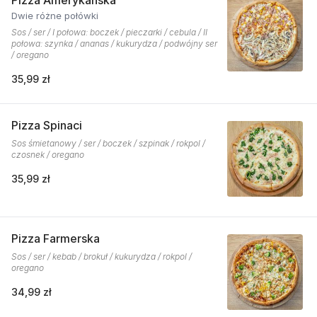
Pizza Amerykańska
Dwie różne połówki
Sos / ser / I połowa: boczek / pieczarki / cebula / II
połowa: szynka / ananas / kukurydza / podwójny ser
/ oregano
35,99 zł
Pizza Spinaci
Sos śmietanowy / ser / boczek / szpinak / rokpol /
czosnek / oregano
35,99 zł
Pizza Farmerska
Sos / ser / kebab / brokuł / kukurydza / rokpol /
oregano
34,99 zł