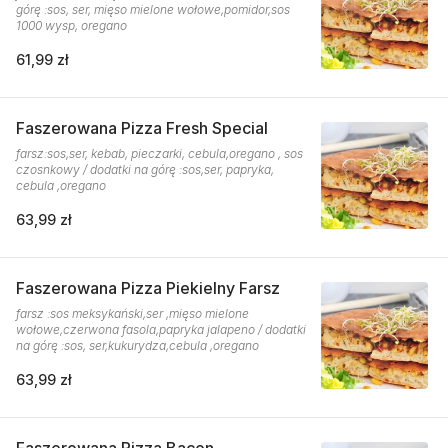
górę :sos, ser, mięso mielone wołowe,pomidor,sos
1000 wysp, oregano
61,99 zł
Faszerowana Pizza Fresh Special
farsz:sos,ser, kebab, pieczarki, cebula,oregano , sos
czosnkowy / dodatki na górę :sos,ser, papryka,
cebula ,oregano
63,99 zł
Faszerowana Pizza Piekielny Farsz
farsz :sos meksykański,ser ,mięso mielone
wołowe,czerwona fasola,papryka jalapeno / dodatki
na górę :sos, ser,kukurydza,cebula ,oregano
63,99 zł