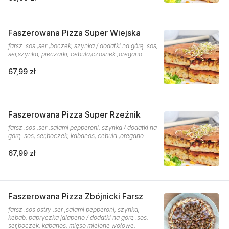
Faszerowana Pizza Super Wiejska
farsz :sos ,ser ,boczek, szynka / dodatki na górę :sos,
ser,szynka, pieczarki, cebula,czosnek ,oregano
67,99 zł
Faszerowana Pizza Super Rzeźnik
farsz :sos ,ser ,salami pepperoni, szynka / dodatki na
górę :sos, ser,boczek, kabanos, cebula ,oregano
67,99 zł
Faszerowana Pizza Zbójnicki Farsz
farsz :sos ostry ,ser ,salami pepperoni, szynka,
kebab, papryczka jalapeno / dodatki na górę :sos,
ser,boczek, kabanos, mięso mielone wołowe,