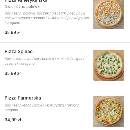
Pizza Amerykańska
Dwie różne połówki
Sos / ser / I połowa: boczek / pieczarki / cebula / II
połowa: szynka / ananas / kukurydza / podwójny ser
/ oregano
35,99 zł
Pizza Spinaci
Sos śmietanowy / ser / boczek / szpinak / rokpol /
czosnek / oregano
35,99 zł
Pizza Farmerska
Sos / ser / kebab / brokuł / kukurydza / rokpol /
oregano
34,99 zł