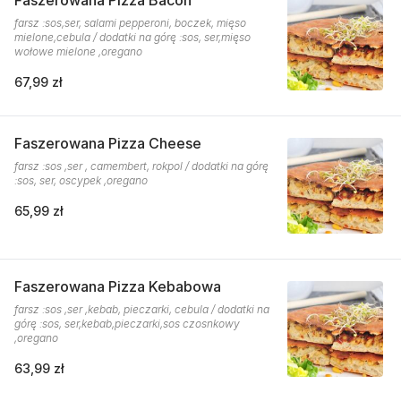
Faszerowana Pizza Bacon
farsz :sos,ser, salami pepperoni, boczek, mięso
mielone,cebula / dodatki na górę :sos, ser,mięso
wołowe mielone ,oregano
67,99 zł
Faszerowana Pizza Cheese
farsz :sos ,ser , camembert, rokpol / dodatki na górę
:sos, ser, oscypek ,oregano
65,99 zł
Faszerowana Pizza Kebabowa
farsz :sos ,ser ,kebab, pieczarki, cebula / dodatki na
górę :sos, ser,kebab,pieczarki,sos czosnkowy
,oregano
63,99 zł