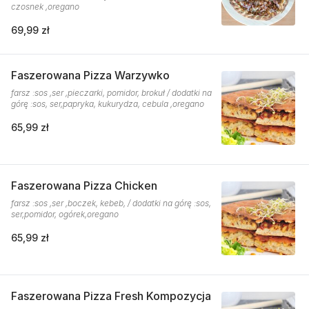
czosnek ,oregano
69,99 zł
Faszerowana Pizza Warzywko
farsz :sos ,ser ,pieczarki, pomidor, brokuł / dodatki na
górę :sos, ser,papryka, kukurydza, cebula ,oregano
65,99 zł
Faszerowana Pizza Chicken
farsz :sos ,ser ,boczek, kebeb, / dodatki na górę :sos,
ser,pomidor, ogórek,oregano
65,99 zł
Faszerowana Pizza Fresh Kompozycja