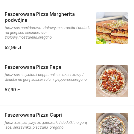
Faszerowana Pizza Margherita
podwójna
farsz:sos pomidorowo-ziołowy,mozzarella / dodatki
na górę:sos pomidorowo-
ziołowy,mozzarella,oregano
52,99 zł
Faszerowana Pizza Pepe
farsz:sos,ser,salami pepperoni,sos czosnkowy /
dodatki na górę:sos,ser,salami pepperoni,oregano
57,99 zł
Faszerowana Pizza Capri
farsz :sos ,ser ,szynka ,pieczarki / dodatki na górę
:sos, ser,szynka, pieczarki ,oregano