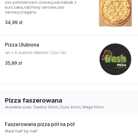
sos pomidorowo-ziolowy,ser,kebab z
kurczaka,nachosy serowe,sos
serowy,oregano
34,99 zł
Pizza Ulubiona
ser + 4 ulubione składniki / Sos / ser
35,99 zł
Pizza faszerowana
Available sizes: Średnia 30cm, Duża 40cm, Mega 50cm.
Faszerowana pizza pół na pół
Meal half by half