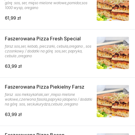
górę :sos, ser, mięso mielone wołowe,pomidor,sos
1000 wysp, oregano
61,99 zł
Faszerowana Pizza Fresh Special
farsz:sos,ser, kebab, pieczarki, cebula,oregano , sos
czosnkowy / dodatki na górę :sos,ser, papryka,
cebula ,oregano
63,99 zł
Faszerowana Pizza Piekielny Farsz
farsz :sos meksykański,ser ,mięso mielone
wołowe,czerwona fasola,papryka jalapeno / dodatki
na górę :sos, ser,kukurydza,cebula ,oregano
63,99 zł