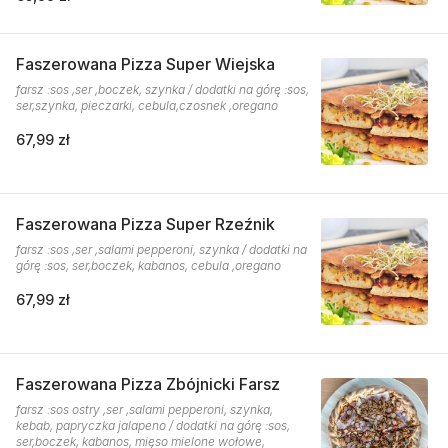
Faszerowana Pizza Super Wiejska
farsz :sos ,ser ,boczek, szynka / dodatki na górę :sos,
ser,szynka, pieczarki, cebula,czosnek ,oregano
67,99 zł
Faszerowana Pizza Super Rzeźnik
farsz :sos ,ser ,salami pepperoni, szynka / dodatki na
górę :sos, ser,boczek, kabanos, cebula ,oregano
67,99 zł
Faszerowana Pizza Zbójnicki Farsz
farsz :sos ostry ,ser ,salami pepperoni, szynka,
kebab, papryczka jalapeno / dodatki na górę :sos,
ser,boczek, kabanos, mięso mielone wołowe,