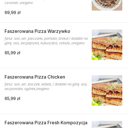
czosnek ,oregano
69,99 zł
Faszerowana Pizza Warzywko
farsz :sos ,ser ,pieczarki, pomidor, brokuł / dodatki na
górę :sos, ser,papryka, kukurydza, cebula ,oregano
65,99 zł
Faszerowana Pizza Chicken
farsz :sos ,ser ,boczek, kebeb, / dodatki na górę :sos,
ser,pomidor, ogórek,oregano
65,99 zł
Faszerowana Pizza Fresh Kompozycja