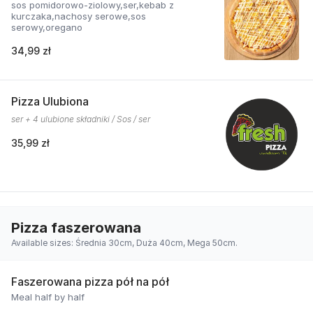
sos pomidorowo-ziolowy,ser,kebab z
kurczaka,nachosy serowe,sos
serowy,oregano
34,99 zł
Pizza Ulubiona
ser + 4 ulubione składniki / Sos / ser
35,99 zł
Pizza faszerowana
Available sizes: Średnia 30cm, Duża 40cm, Mega 50cm.
Faszerowana pizza pół na pół
Meal half by half