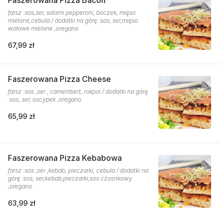
Faszerowana Pizza Bacon
farsz :sos,ser, salami pepperoni, boczek, mięso
mielone,cebula / dodatki na górę :sos, ser,mięso
wołowe mielone ,oregano
67,99 zł
Faszerowana Pizza Cheese
farsz :sos ,ser , camembert, rokpol / dodatki na górę
:sos, ser, oscypek ,oregano
65,99 zł
Faszerowana Pizza Kebabowa
farsz :sos ,ser ,kebab, pieczarki, cebula / dodatki na
górę :sos, ser,kebab,pieczarki,sos czosnkowy
,oregano
63,99 zł