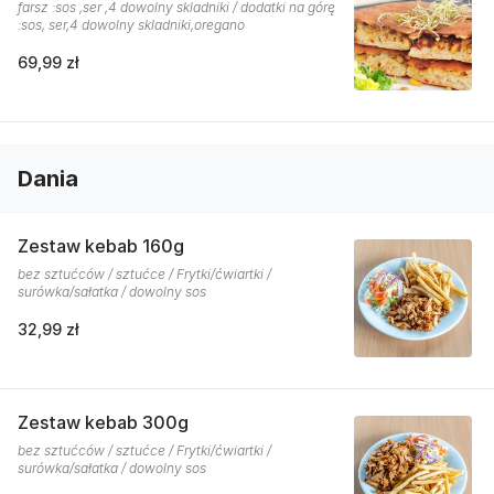
farsz :sos ,ser ,4 dowolny skladniki / dodatki na górę
:sos, ser,4 dowolny skladniki,oregano
69,99 zł
Dania
Zestaw kebab 160g
bez sztućców / sztućce / Frytki/ćwiartki /
surówka/sałatka / dowolny sos
32,99 zł
Zestaw kebab 300g
bez sztućców / sztućce / Frytki/ćwiartki /
surówka/sałatka / dowolny sos