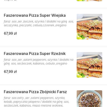
Faszerowana Pizza Super Wiejska
farsz :sos ,ser ,boczek, szynka / dodatki na górę :sos,
ser,szynka, pieczarki, cebula,czosnek ,oregano
67,99 zł
Faszerowana Pizza Super Rzeźnik
farsz :sos ,ser ,salami pepperoni, szynka / dodatki na
górę :sos, ser,boczek, kabanos, cebula ,oregano
67,99 zł
Faszerowana Pizza Zbójnicki Farsz
farsz :sos ostry ,ser ,salami pepperoni, szynka,
kebab, papryczka jalapeno / dodatki na górę :sos,
ser,boczek, kabanos, mięso mielone wołowe,