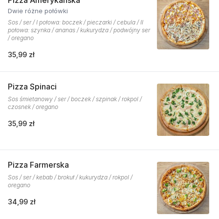
Pizza Amerykańska
Dwie różne połówki
Sos / ser / I połowa: boczek / pieczarki / cebula / II
połowa: szynka / ananas / kukurydza / podwójny ser
/ oregano
35,99 zł
Pizza Spinaci
Sos śmietanowy / ser / boczek / szpinak / rokpol /
czosnek / oregano
35,99 zł
Pizza Farmerska
Sos / ser / kebab / brokuł / kukurydza / rokpol /
oregano
34,99 zł