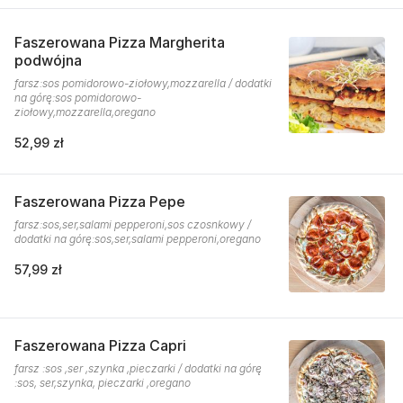
Faszerowana Pizza Margherita
podwójna
farsz:sos pomidorowo-ziołowy,mozzarella / dodatki
na górę:sos pomidorowo-
ziołowy,mozzarella,oregano
52,99 zł
Faszerowana Pizza Pepe
farsz:sos,ser,salami pepperoni,sos czosnkowy /
dodatki na górę:sos,ser,salami pepperoni,oregano
57,99 zł
Faszerowana Pizza Capri
farsz :sos ,ser ,szynka ,pieczarki / dodatki na górę
:sos, ser,szynka, pieczarki ,oregano