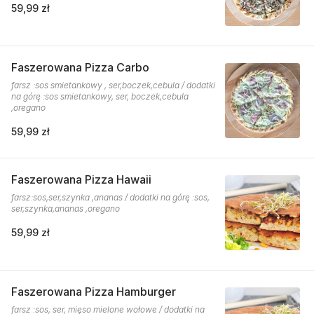
59,99 zł
Faszerowana Pizza Carbo
farsz :sos smietankowy , ser,boczek,cebula / dodatki
na górę :sos smietankowy, ser, boczek,cebula
,oregano
59,99 zł
Faszerowana Pizza Hawaii
farsz:sos,ser,szynka ,ananas / dodatki na górę :sos,
ser,szynka,ananas ,oregano
59,99 zł
Faszerowana Pizza Hamburger
farsz :sos, ser, mięso mielone wołowe / dodatki na