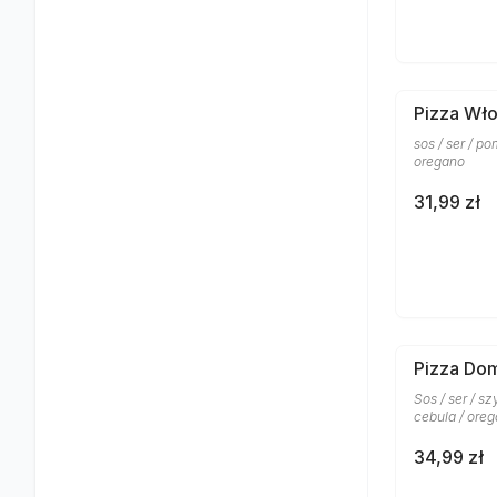
Pizza Wł
sos / ser / po
oregano
31,99 zł
Pizza Do
Sos / ser / sz
cebula / ore
34,99 zł