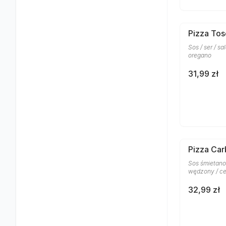
Pizza To
Sos / ser / sa
oregano
31,99 zł
Pizza Car
Sos śmietano
wędzony / ce
32,99 zł