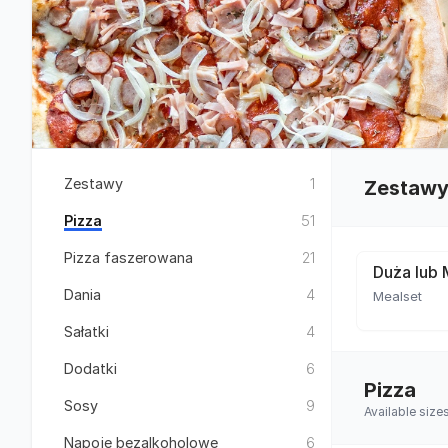
Zestawy
1
Zestaw
Pizza
51
Pizza faszerowana
21
Duża lub 
Dania
4
Mealset
Sałatki
4
Dodatki
6
Pizza
Sosy
9
Available siz
Napoje bezalkoholowe
6