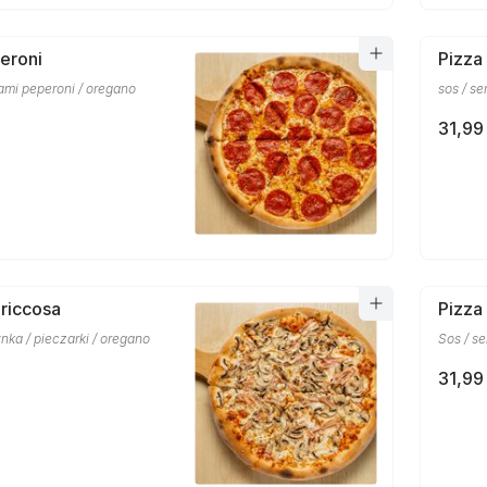
eroni
Pizza
alami peperoni / oregano
sos / se
31,99 
riccosa
Pizza
ynka / pieczarki / oregano
Sos / se
31,99 