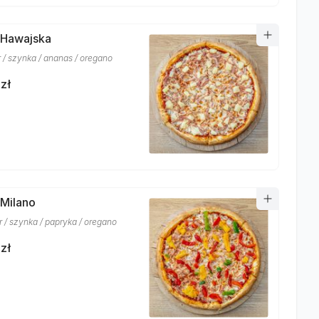
 Hawajska
r / szynka / ananas / oregano
zł
 Milano
r / szynka / papryka / oregano
zł