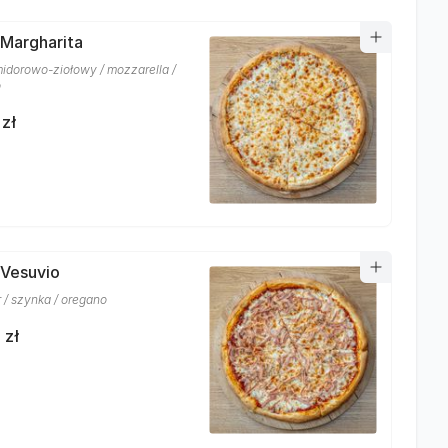
 Margharita
idorowo-ziołowy / mozzarella /
o
 zł
 Vesuvio
r / szynka / oregano
 zł