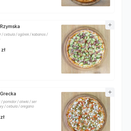
 Rzymska
r / cebula / ogórek / kabanos /
o
 zł
 Grecka
 / pomidor / oliwki / ser
wy / cebula / oregano
zł