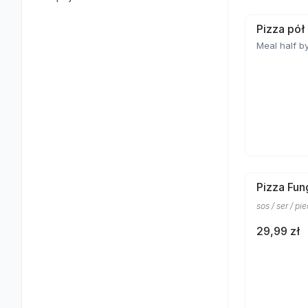
Pizza pół
Meal half by
Pizza Fun
sos / ser / pi
29,99 zł