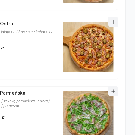
 Ostra
jalapeno / Sos / ser / kabanos /
o
zł
 Parmeńska
s / szynką parmeńską i rukolą /
 / parmezan
 zł