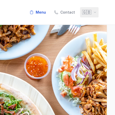
🇬🇧
menu
Contact