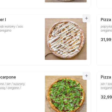
er I
Pizza
ebab wolowy / sos
papryka 
 oregano
oregan
31,99 
scarpone
Pizza
ne / ser / suszony
ser / so
kolą / oregano /
oregano
32,99