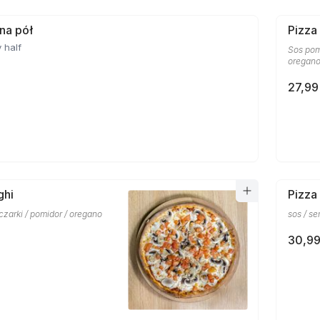
 na pół
Pizza
 half
Sos pom
oregan
27,99
ghi
Pizza
eczarki / pomidor / oregano
sos / se
30,99