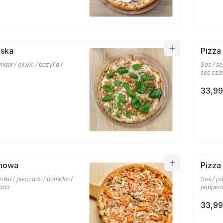
oska
Pizza
midor / oliwki / bazylia /
Sos / se
sos czo
33,99
mowa
Pizza
ynka / pieczarki / pomidor /
Sos / pa
gano
peppero
33,99