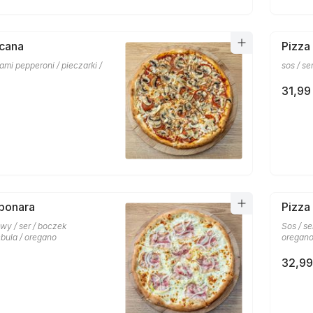
scana
Pizza
lami pepperoni / pieczarki /
sos / se
31,99 
bonara
Pizza
wy / ser / boczek
Sos / se
bula / oregano
oregan
32,99