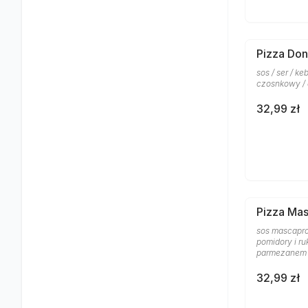
Pizza Don
sos / ser / k
czosnkowy /
32,99 zł
Pizza Ma
sos mascapro
pomidory i ru
parmezanem
32,99 zł