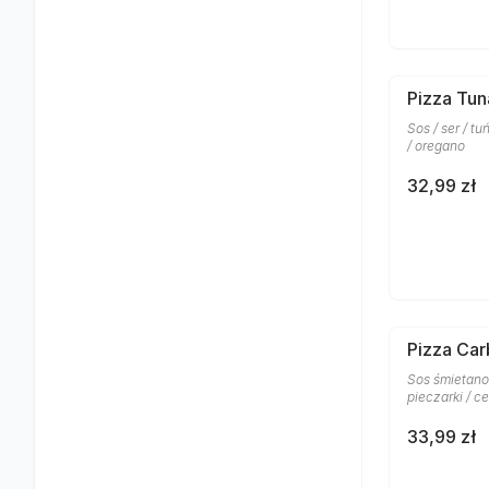
Pizza Tun
Sos / ser / t
/ oregano
32,99 zł
Pizza Car
Sos śmietanow
pieczarki / c
33,99 zł