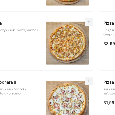
a
Pizza
uńczyk / kukurydza / ananas
Sos / se
oregan
33,99
bonara II
Pizza
y / ser / boczek /
sos / ser
ebula / oregano
salatko
31,99 