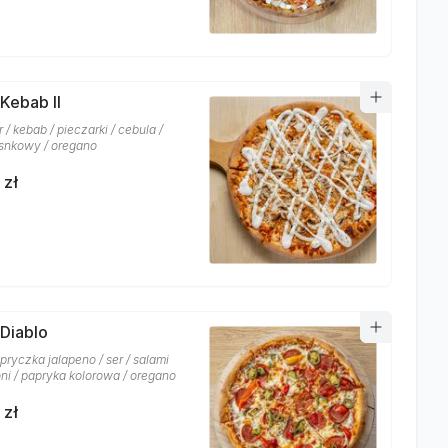
 Kebab II
r / kebab / pieczarki / cebula /
snkowy / oregano
 zł
 Diablo
pryczka jalapeno / ser / salami
ni / papryka kolorowa / oregano
 zł