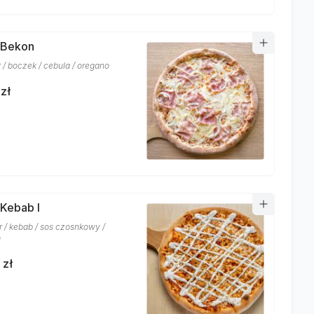
 Bekon
r / boczek / cebula / oregano
zł
 Kebab I
r / kebab / sos czosnkowy /
o
 zł