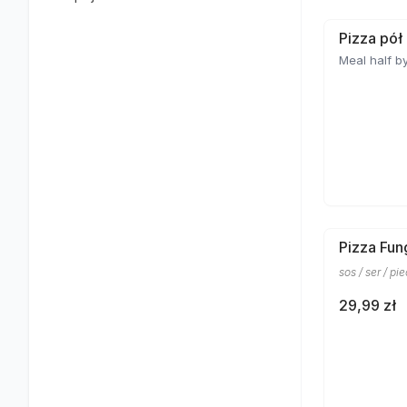
Pizza pół
Meal half by
Pizza Fun
sos / ser / pi
29,99 zł