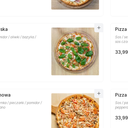
oska
Pizza
midor / oliwki / bazylia /
Sos / se
sos czo
33,99
mowa
Pizza
ynka / pieczarki / pomidor /
Sos / pa
gano
peppero
33,99