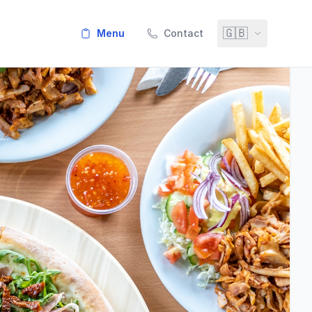
🇬🇧
menu
Contact