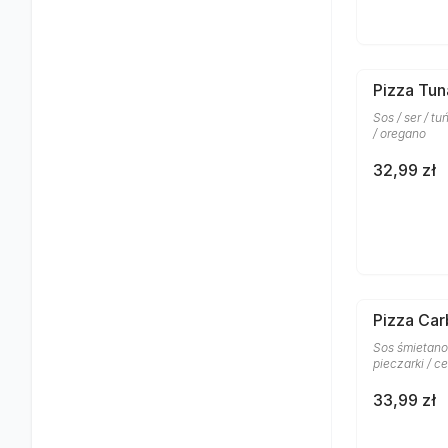
Pizza Tun
Sos / ser / t
/ oregano
32,99 zł
Pizza Car
Sos śmietanow
pieczarki / c
33,99 zł