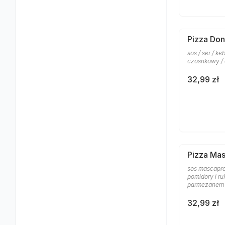
Pizza Don
sos / ser / k
czosnkowy /
32,99 zł
Pizza Ma
sos mascapro
pomidory i ru
parmezanem
32,99 zł