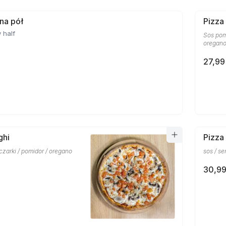
 na pół
Pizza
 half
Sos pom
oregan
27,99
ghi
Pizza
eczarki / pomidor / oregano
sos / se
30,99