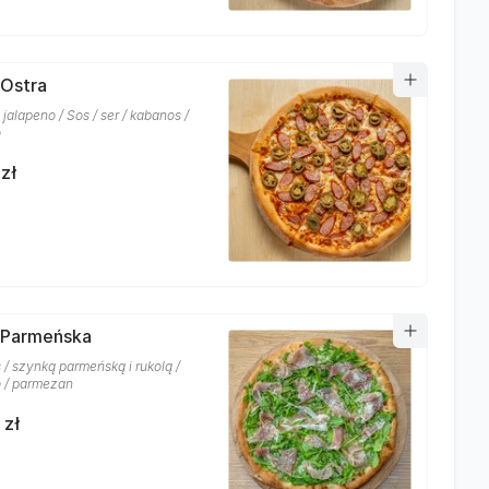
 Ostra
jalapeno / Sos / ser / kabanos /
o
zł
 Parmeńska
s / szynką parmeńską i rukolą /
 / parmezan
 zł