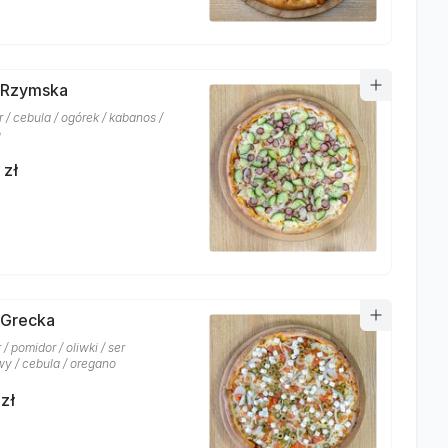
 Rzymska
r / cebula / ogórek / kabanos /
o
 zł
 Grecka
 / pomidor / oliwki / ser
wy / cebula / oregano
zł