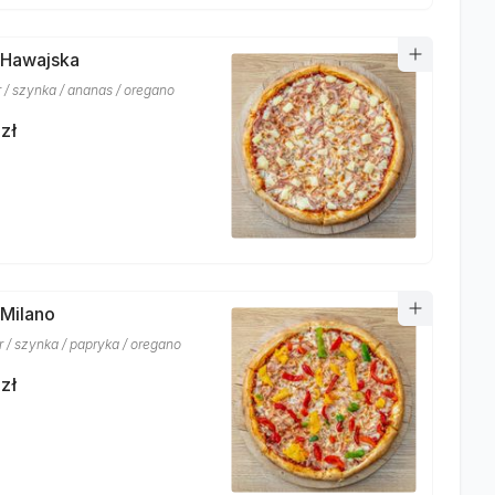
 Hawajska
r / szynka / ananas / oregano
zł
 Milano
r / szynka / papryka / oregano
zł