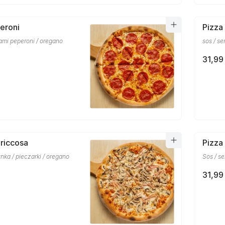
eroni
Pizza
alami peperoni / oregano
sos / se
31,99 
riccosa
Pizza
ynka / pieczarki / oregano
Sos / se
31,99 