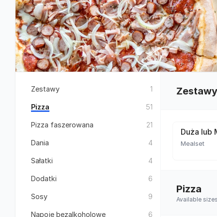
Zestawy
1
Zestaw
Pizza
51
Pizza faszerowana
21
Duża lub 
Dania
4
Mealset
Sałatki
4
Dodatki
6
Pizza
Sosy
9
Available siz
Napoje bezalkoholowe
6