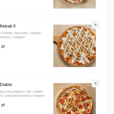
 Kebab II
r / kebab / pieczarki / cebula /
snkowy / oregano
 zł
 Diablo
pryczka jalapeno / ser / salami
ni / papryka kolorowa / oregano
 zł