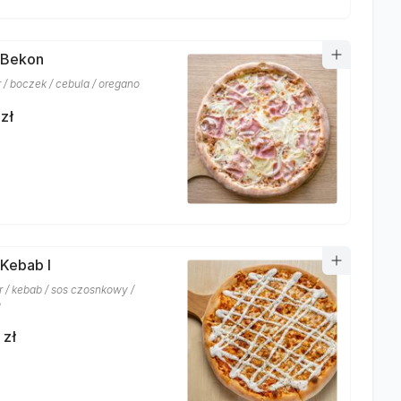
 Bekon
r / boczek / cebula / oregano
zł
 Kebab I
r / kebab / sos czosnkowy /
o
 zł