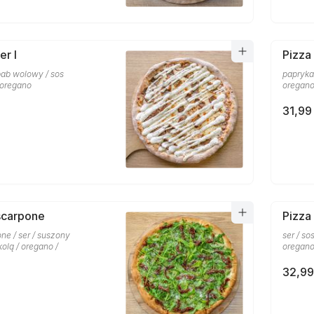
er I
Pizza
ebab wolowy / sos
papryka 
 oregano
oregan
31,99 
scarpone
Pizza
ne / ser / suszony
ser / so
kolą / oregano /
oregano
32,99