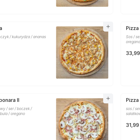
a
Pizza
uńczyk / kukurydza / ananas
Sos / se
oregan
33,99
bonara II
Pizza
y / ser / boczek /
sos / ser
ebula / oregano
salatko
31,99 