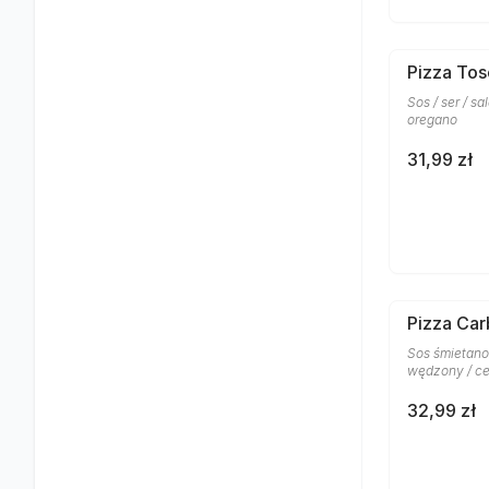
Pizza To
Sos / ser / sa
oregano
31,99 zł
Pizza Car
Sos śmietano
wędzony / ce
32,99 zł