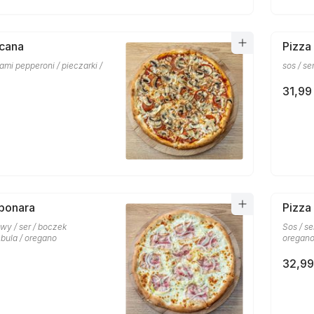
scana
Pizza
lami pepperoni / pieczarki /
sos / se
31,99 
bonara
Pizza
wy / ser / boczek
Sos / se
bula / oregano
oregan
32,99