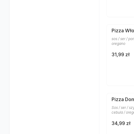
Pizza Wł
sos / ser / po
oregano
31,99 zł
Pizza Do
Sos / ser / sz
cebula / ore
34,99 zł