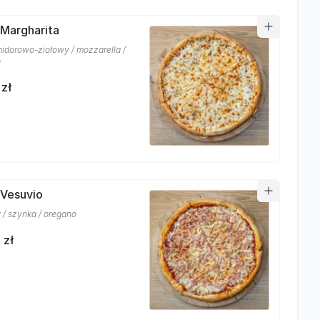
 Margharita
idorowo-ziołowy / mozzarella /
o
 zł
 Vesuvio
r / szynka / oregano
 zł