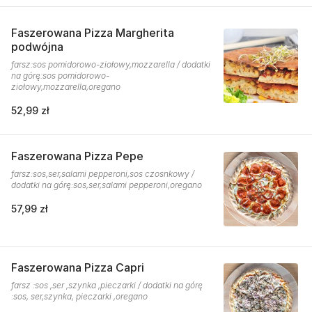
Faszerowana Pizza Margherita
podwójna
farsz:sos pomidorowo-ziołowy,mozzarella / dodatki
na górę:sos pomidorowo-
ziołowy,mozzarella,oregano
52,99 zł
Faszerowana Pizza Pepe
farsz:sos,ser,salami pepperoni,sos czosnkowy /
dodatki na górę:sos,ser,salami pepperoni,oregano
57,99 zł
Faszerowana Pizza Capri
farsz :sos ,ser ,szynka ,pieczarki / dodatki na górę
:sos, ser,szynka, pieczarki ,oregano