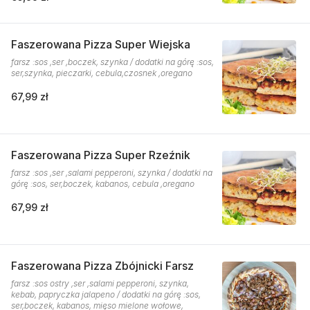
Faszerowana Pizza Super Wiejska
farsz :sos ,ser ,boczek, szynka / dodatki na górę :sos,
ser,szynka, pieczarki, cebula,czosnek ,oregano
67,99 zł
Faszerowana Pizza Super Rzeźnik
farsz :sos ,ser ,salami pepperoni, szynka / dodatki na
górę :sos, ser,boczek, kabanos, cebula ,oregano
67,99 zł
Faszerowana Pizza Zbójnicki Farsz
farsz :sos ostry ,ser ,salami pepperoni, szynka,
kebab, papryczka jalapeno / dodatki na górę :sos,
ser,boczek, kabanos, mięso mielone wołowe,