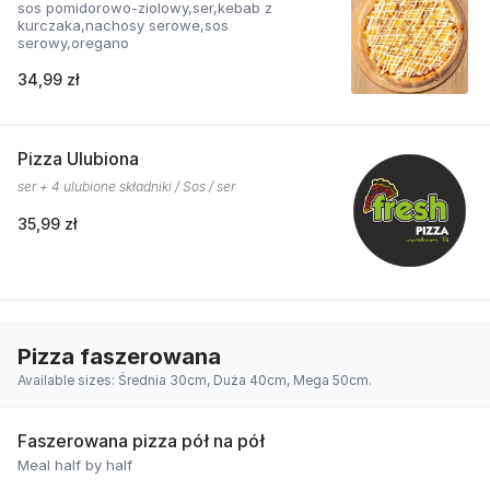
sos pomidorowo-ziolowy,ser,kebab z
kurczaka,nachosy serowe,sos
serowy,oregano
34,99 zł
Pizza Ulubiona
ser + 4 ulubione składniki / Sos / ser
35,99 zł
Pizza faszerowana
Available sizes: Średnia 30cm, Duża 40cm, Mega 50cm.
Faszerowana pizza pół na pół
Meal half by half