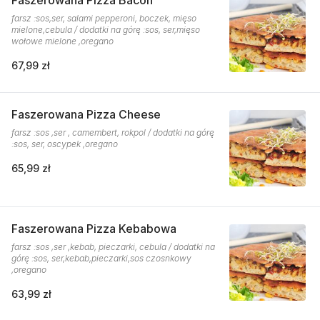
Faszerowana Pizza Bacon
farsz :sos,ser, salami pepperoni, boczek, mięso
mielone,cebula / dodatki na górę :sos, ser,mięso
wołowe mielone ,oregano
67,99 zł
Faszerowana Pizza Cheese
farsz :sos ,ser , camembert, rokpol / dodatki na górę
:sos, ser, oscypek ,oregano
65,99 zł
Faszerowana Pizza Kebabowa
farsz :sos ,ser ,kebab, pieczarki, cebula / dodatki na
górę :sos, ser,kebab,pieczarki,sos czosnkowy
,oregano
63,99 zł