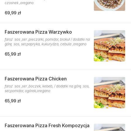
czosnek ,oregano
69,99 zł
Faszerowana Pizza Warzywko
farsz :sos ,ser ,pieczarki, pomidor, brokuł / dodatki na
górę :sos, ser,papryka, kukurydza, cebula ,oregano
65,99 zł
Faszerowana Pizza Chicken
farsz :sos ,ser ,boczek, kebeb, / dodatki na górę :sos,
ser,pomidor, ogórek,oregano
65,99 zł
Faszerowana Pizza Fresh Kompozycja