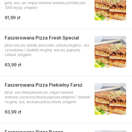
górę :sos, ser, mięso mielone wołowe,pomidor,sos
1000 wysp, oregano
61,99 zł
Faszerowana Pizza Fresh Special
farsz:sos,ser, kebab, pieczarki, cebula,oregano , sos
czosnkowy / dodatki na górę :sos,ser, papryka,
cebula ,oregano
63,99 zł
Faszerowana Pizza Piekielny Farsz
farsz :sos meksykański,ser ,mięso mielone
wołowe,czerwona fasola,papryka jalapeno / dodatki
na górę :sos, ser,kukurydza,cebula ,oregano
63,99 zł