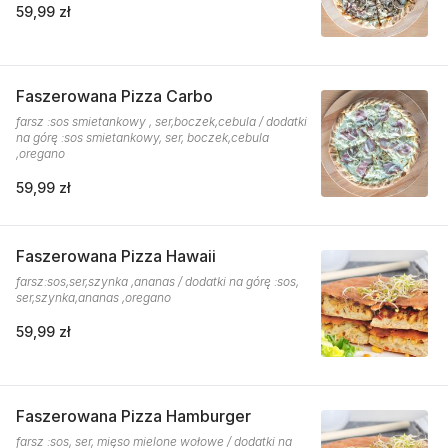
59,99 zł
Faszerowana Pizza Carbo
farsz :sos smietankowy , ser,boczek,cebula / dodatki
na górę :sos smietankowy, ser, boczek,cebula
,oregano
59,99 zł
Faszerowana Pizza Hawaii
farsz:sos,ser,szynka ,ananas / dodatki na górę :sos,
ser,szynka,ananas ,oregano
59,99 zł
Faszerowana Pizza Hamburger
farsz :sos, ser, mięso mielone wołowe / dodatki na