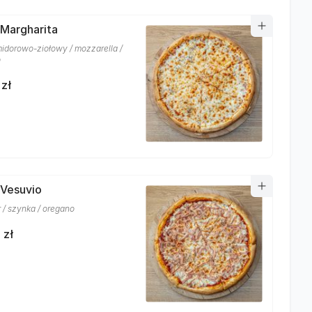
 Margharita
idorowo-ziołowy / mozzarella /
o
 zł
 Vesuvio
r / szynka / oregano
 zł