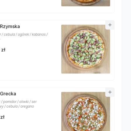
 Rzymska
r / cebula / ogórek / kabanos /
o
 zł
 Grecka
 / pomidor / oliwki / ser
wy / cebula / oregano
zł