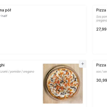
 na pół
Pizza
 half
Sos pom
oregan
27,99
ghi
Pizza
eczarki / pomidor / oregano
sos / se
30,99