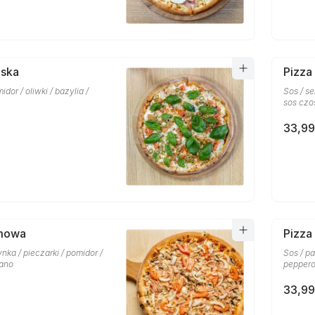
oska
Pizza
midor / oliwki / bazylia /
Sos / se
sos czo
33,99
mowa
Pizza
ynka / pieczarki / pomidor /
Sos / pa
gano
peppero
33,99