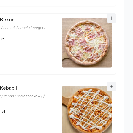
 Bekon
r / boczek / cebula / oregano
zł
 Kebab I
r / kebab / sos czosnkowy /
o
 zł