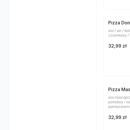
Pizza Don
sos / ser / k
czosnkowy /
32,99 zł
Pizza Ma
sos mascapro
pomidory i ru
parmezanem
32,99 zł