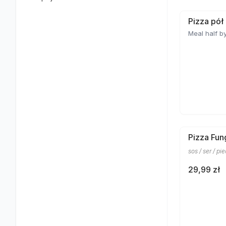
Pizza pół
Meal half by
Pizza Fun
sos / ser / pi
29,99 zł