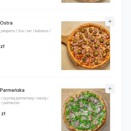
 Ostra
jalapeno / Sos / ser / kabanos /
o
zł
 Parmeńska
s / szynką parmeńską i rukolą /
 / parmezan
 zł