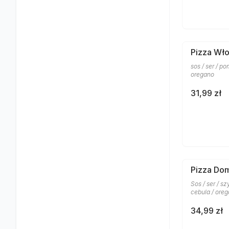
Pizza Wł
sos / ser / po
oregano
31,99 zł
Pizza Do
Sos / ser / sz
cebula / ore
34,99 zł