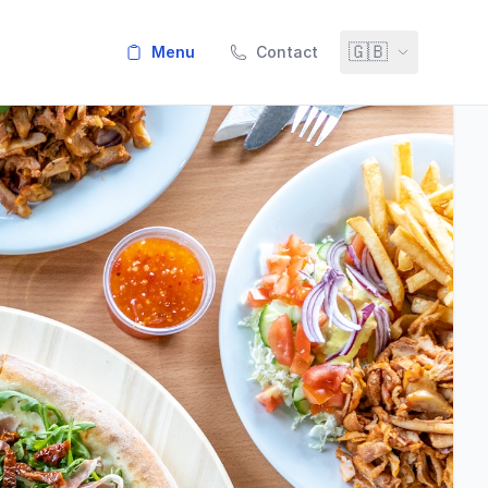
🇬🇧
menu
Contact