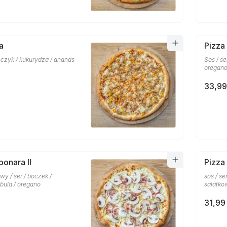
a
Pizza
uńczyk / kukurydza / ananas
Sos / se
oregan
33,99
bonara II
Pizza
y / ser / boczek /
sos / ser
ebula / oregano
salatko
31,99 