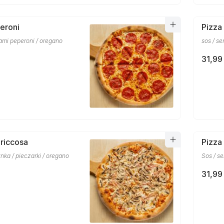
eroni
Pizza
alami peperoni / oregano
sos / se
31,99 
riccosa
Pizza
ynka / pieczarki / oregano
Sos / se
31,99 