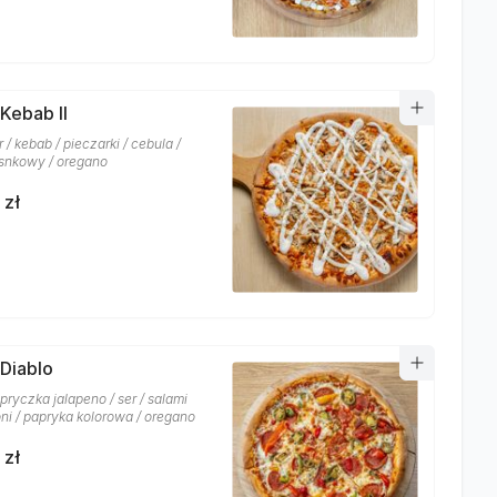
 Kebab II
r / kebab / pieczarki / cebula /
snkowy / oregano
 zł
 Diablo
pryczka jalapeno / ser / salami
ni / papryka kolorowa / oregano
 zł