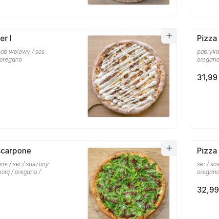
er I
Pizza
ebab wolowy / sos
papryka 
 oregano
oregan
31,99 
scarpone
Pizza
ne / ser / suszony
ser / so
kolą / oregano /
oregano
32,99