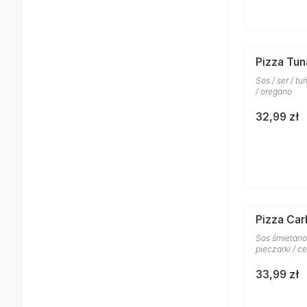
Pizza Tun
Sos / ser / t
/ oregano
32,99 zł
Pizza Car
Sos śmietanow
pieczarki / c
33,99 zł