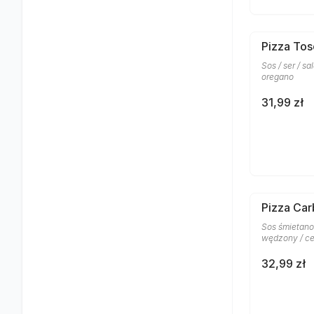
Pizza To
Sos / ser / sa
oregano
31,99 zł
Pizza Car
Sos śmietano
wędzony / ce
32,99 zł