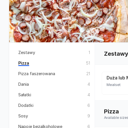
Zestawy
1
Zestaw
Pizza
51
Pizza faszerowana
21
Duża lub 
Dania
4
Mealset
Sałatki
4
Dodatki
6
Pizza
Sosy
9
Available siz
Napoje bezalkoholowe
6