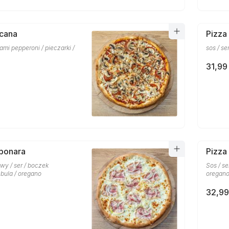
scana
Pizza
lami pepperoni / pieczarki /
sos / se
31,99 
bonara
Pizza
wy / ser / boczek
Sos / se
bula / oregano
oregan
32,99