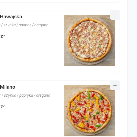
 Hawajska
r / szynka / ananas / oregano
zł
 Milano
r / szynka / papryka / oregano
zł