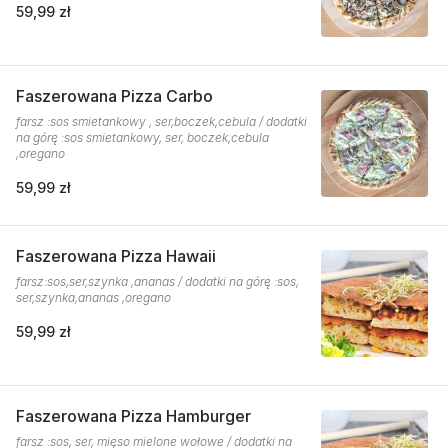
59,99 zł
Faszerowana Pizza Carbo
farsz :sos smietankowy , ser,boczek,cebula / dodatki
na górę :sos smietankowy, ser, boczek,cebula
,oregano
59,99 zł
Faszerowana Pizza Hawaii
farsz:sos,ser,szynka ,ananas / dodatki na górę :sos,
ser,szynka,ananas ,oregano
59,99 zł
Faszerowana Pizza Hamburger
farsz :sos, ser, mięso mielone wołowe / dodatki na