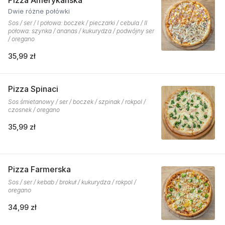
Pizza Amerykańska
Dwie różne połówki
Sos / ser / I połowa: boczek / pieczarki / cebula / II
połowa: szynka / ananas / kukurydza / podwójny ser
/ oregano
35,99 zł
Pizza Spinaci
Sos śmietanowy / ser / boczek / szpinak / rokpol /
czosnek / oregano
35,99 zł
Pizza Farmerska
Sos / ser / kebab / brokuł / kukurydza / rokpol /
oregano
34,99 zł