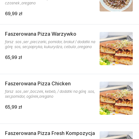
czosnek ,oregano
69,99 zł
Faszerowana Pizza Warzywko
farsz :sos ,ser ,pieczarki, pomidor, brokuł / dodatki na
górę :sos, ser,papryka, kukurydza, cebula ,oregano
65,99 zł
Faszerowana Pizza Chicken
farsz :sos ,ser ,boczek, kebeb, / dodatki na górę :sos,
ser,pomidor, ogórek,oregano
65,99 zł
Faszerowana Pizza Fresh Kompozycja