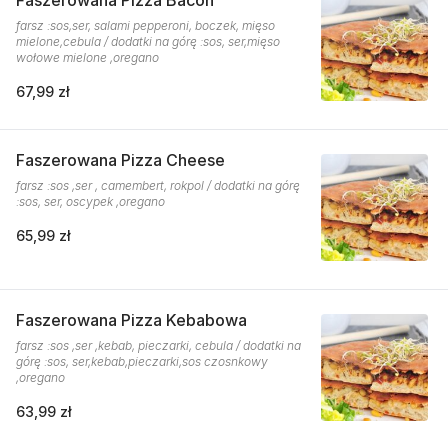
Faszerowana Pizza Bacon
farsz :sos,ser, salami pepperoni, boczek, mięso
mielone,cebula / dodatki na górę :sos, ser,mięso
wołowe mielone ,oregano
67,99 zł
Faszerowana Pizza Cheese
farsz :sos ,ser , camembert, rokpol / dodatki na górę
:sos, ser, oscypek ,oregano
65,99 zł
Faszerowana Pizza Kebabowa
farsz :sos ,ser ,kebab, pieczarki, cebula / dodatki na
górę :sos, ser,kebab,pieczarki,sos czosnkowy
,oregano
63,99 zł