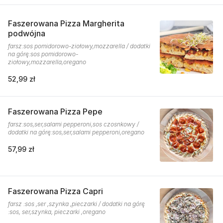
Faszerowana Pizza Margherita
podwójna
farsz:sos pomidorowo-ziołowy,mozzarella / dodatki
na górę:sos pomidorowo-
ziołowy,mozzarella,oregano
52,99 zł
Faszerowana Pizza Pepe
farsz:sos,ser,salami pepperoni,sos czosnkowy /
dodatki na górę:sos,ser,salami pepperoni,oregano
57,99 zł
Faszerowana Pizza Capri
farsz :sos ,ser ,szynka ,pieczarki / dodatki na górę
:sos, ser,szynka, pieczarki ,oregano