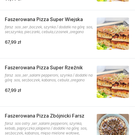
Faszerowana Pizza Super Wiejska
farsz :sos ,ser ,boczek, szynka / dodatki na górę :sos,
ser,szynka, pieczarki, cebula,czosnek ,oregano
67,99 zł
Faszerowana Pizza Super Rzeźnik
farsz :sos ,ser ,salami pepperoni, szynka / dodatki na
górę :sos, ser,boczek, kabanos, cebula ,oregano
67,99 zł
Faszerowana Pizza Zbójnicki Farsz
farsz :sos ostry ,ser ,salami pepperoni, szynka,
kebab, papryczka jalapeno / dodatki na górę :sos,
ser,boczek, kabanos, mięso mielone wołowe,