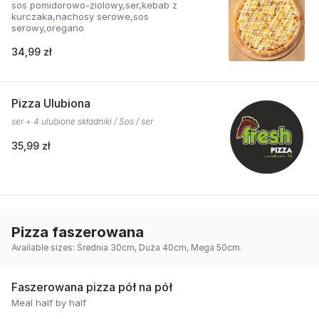
sos pomidorowo-ziolowy,ser,kebab z
kurczaka,nachosy serowe,sos
serowy,oregano
34,99 zł
Pizza Ulubiona
ser + 4 ulubione składniki / Sos / ser
35,99 zł
Pizza faszerowana
Available sizes: Średnia 30cm, Duża 40cm, Mega 50cm.
Faszerowana pizza pół na pół
Meal half by half