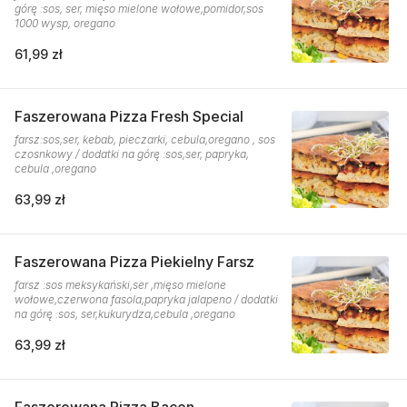
górę :sos, ser, mięso mielone wołowe,pomidor,sos
1000 wysp, oregano
61,99 zł
Faszerowana Pizza Fresh Special
farsz:sos,ser, kebab, pieczarki, cebula,oregano , sos
czosnkowy / dodatki na górę :sos,ser, papryka,
cebula ,oregano
63,99 zł
Faszerowana Pizza Piekielny Farsz
farsz :sos meksykański,ser ,mięso mielone
wołowe,czerwona fasola,papryka jalapeno / dodatki
na górę :sos, ser,kukurydza,cebula ,oregano
63,99 zł