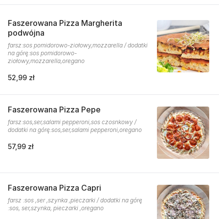
Faszerowana Pizza Margherita
podwójna
farsz:sos pomidorowo-ziołowy,mozzarella / dodatki
na górę:sos pomidorowo-
ziołowy,mozzarella,oregano
52,99 zł
Faszerowana Pizza Pepe
farsz:sos,ser,salami pepperoni,sos czosnkowy /
dodatki na górę:sos,ser,salami pepperoni,oregano
57,99 zł
Faszerowana Pizza Capri
farsz :sos ,ser ,szynka ,pieczarki / dodatki na górę
:sos, ser,szynka, pieczarki ,oregano