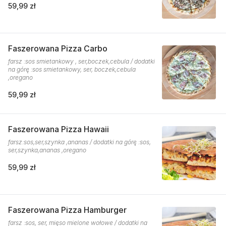
59,99 zł
Faszerowana Pizza Carbo
farsz :sos smietankowy , ser,boczek,cebula / dodatki
na górę :sos smietankowy, ser, boczek,cebula
,oregano
59,99 zł
Faszerowana Pizza Hawaii
farsz:sos,ser,szynka ,ananas / dodatki na górę :sos,
ser,szynka,ananas ,oregano
59,99 zł
Faszerowana Pizza Hamburger
farsz :sos, ser, mięso mielone wołowe / dodatki na