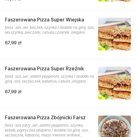
Faszerowana Pizza Super Wiejska
farsz :sos ,ser ,boczek, szynka / dodatki na górę :sos,
ser,szynka, pieczarki, cebula,czosnek ,oregano
67,99 zł
Faszerowana Pizza Super Rzeźnik
farsz :sos ,ser ,salami pepperoni, szynka / dodatki na
górę :sos, ser,boczek, kabanos, cebula ,oregano
67,99 zł
Faszerowana Pizza Zbójnicki Farsz
farsz :sos ostry ,ser ,salami pepperoni, szynka,
kebab, papryczka jalapeno / dodatki na górę :sos,
ser,boczek, kabanos, mięso mielone wołowe,