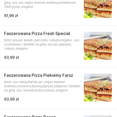
górę :sos, ser, mięso mielone wołowe,pomidor,sos
1000 wysp, oregano
61,99 zł
Faszerowana Pizza Fresh Special
farsz:sos,ser, kebab, pieczarki, cebula,oregano , sos
czosnkowy / dodatki na górę :sos,ser, papryka,
cebula ,oregano
63,99 zł
Faszerowana Pizza Piekielny Farsz
farsz :sos meksykański,ser ,mięso mielone
wołowe,czerwona fasola,papryka jalapeno / dodatki
na górę :sos, ser,kukurydza,cebula ,oregano
63,99 zł