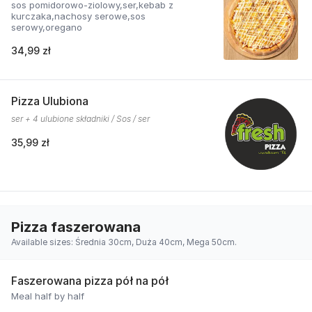
sos pomidorowo-ziolowy,ser,kebab z
kurczaka,nachosy serowe,sos
serowy,oregano
34,99 zł
Pizza Ulubiona
ser + 4 ulubione składniki / Sos / ser
35,99 zł
Pizza faszerowana
Available sizes: Średnia 30cm, Duża 40cm, Mega 50cm.
Faszerowana pizza pół na pół
Meal half by half