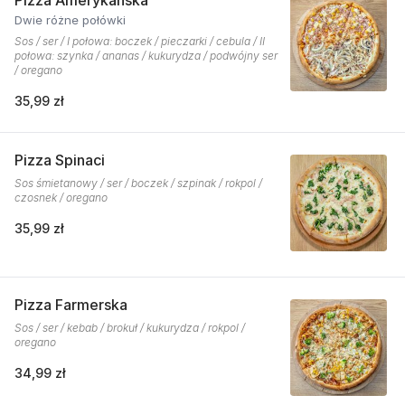
Pizza Amerykańska
Dwie różne połówki
Sos / ser / I połowa: boczek / pieczarki / cebula / II
połowa: szynka / ananas / kukurydza / podwójny ser
/ oregano
35,99 zł
Pizza Spinaci
Sos śmietanowy / ser / boczek / szpinak / rokpol /
czosnek / oregano
35,99 zł
Pizza Farmerska
Sos / ser / kebab / brokuł / kukurydza / rokpol /
oregano
34,99 zł