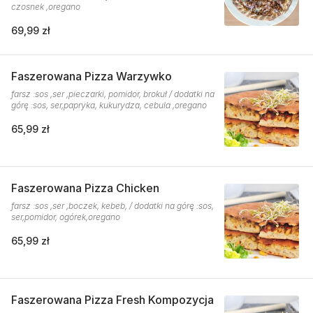
czosnek ,oregano
69,99 zł
Faszerowana Pizza Warzywko
farsz :sos ,ser ,pieczarki, pomidor, brokuł / dodatki na
górę :sos, ser,papryka, kukurydza, cebula ,oregano
65,99 zł
Faszerowana Pizza Chicken
farsz :sos ,ser ,boczek, kebeb, / dodatki na górę :sos,
ser,pomidor, ogórek,oregano
65,99 zł
Faszerowana Pizza Fresh Kompozycja