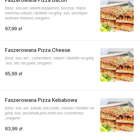
Faszerowana Pizza Bacon
farsz :sos,ser, salami pepperoni, boczek, mięso
mielone,cebula / dodatki na górę :sos, ser,mięso
wołowe mielone ,oregano
67,99 zł
Faszerowana Pizza Cheese
farsz :sos ,ser , camembert, rokpol / dodatki na górę
:sos, ser, oscypek ,oregano
65,99 zł
Faszerowana Pizza Kebabowa
farsz :sos ,ser ,kebab, pieczarki, cebula / dodatki na
górę :sos, ser,kebab,pieczarki,sos czosnkowy
,oregano
63,99 zł