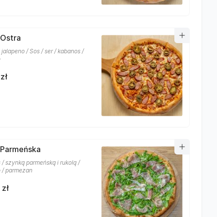
 Ostra
jalapeno / Sos / ser / kabanos /
o
zł
 Parmeńska
s / szynką parmeńską i rukolą /
 / parmezan
 zł