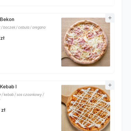
 Bekon
r / boczek / cebula / oregano
zł
 Kebab I
r / kebab / sos czosnkowy /
o
 zł