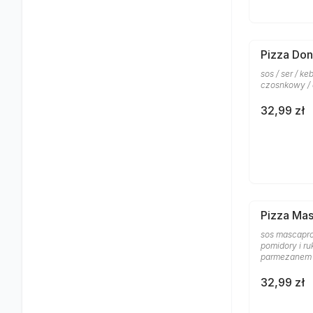
Pizza Don
sos / ser / k
czosnkowy /
32,99 zł
Pizza Ma
sos mascapro
pomidory i ru
parmezanem
32,99 zł