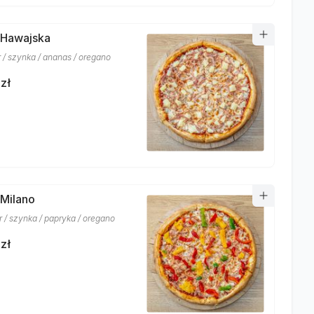
 Hawajska
r / szynka / ananas / oregano
zł
 Milano
r / szynka / papryka / oregano
zł