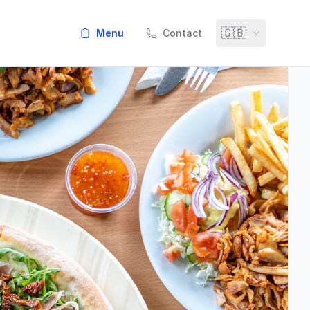
🇬🇧
menu
Contact