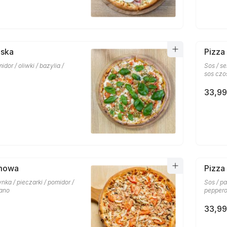
oska
Pizza
midor / oliwki / bazylia /
Sos / se
sos czo
33,99
mowa
Pizza
ynka / pieczarki / pomidor /
Sos / pa
gano
peppero
33,99