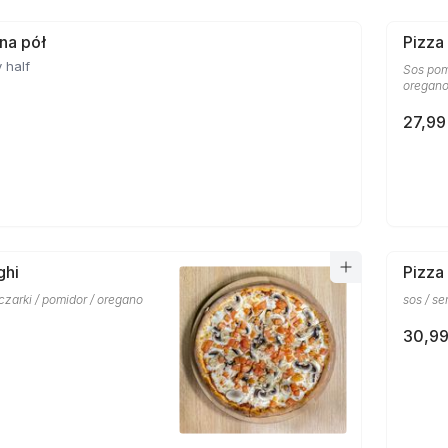
 na pół
Pizza
 half
Sos pom
oregan
27,99
ghi
Pizza
eczarki / pomidor / oregano
sos / se
30,99