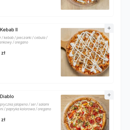
 Kebab II
r / kebab / pieczarki / cebula /
snkowy / oregano
 zł
 Diablo
pryczka jalapeno / ser / salami
ni / papryka kolorowa / oregano
 zł