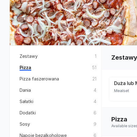
Zestawy
1
Zestaw
Pizza
51
Pizza faszerowana
21
Duża lub 
Dania
4
Mealset
Sałatki
4
Dodatki
6
Pizza
Sosy
9
Available siz
Napoje bezalkoholowe
6