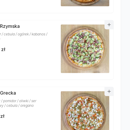
 Rzymska
r / cebula / ogórek / kabanos /
o
 zł
 Grecka
 / pomidor / oliwki / ser
wy / cebula / oregano
zł