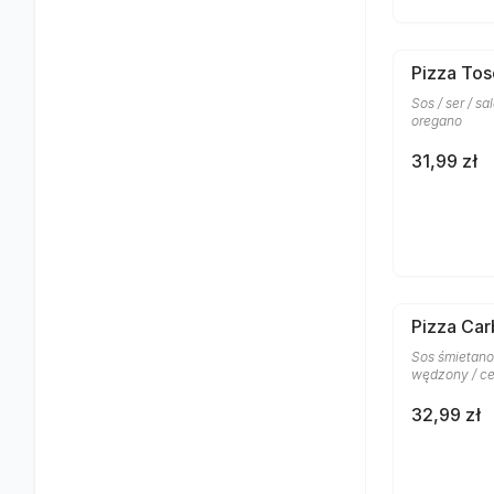
Pizza To
Sos / ser / sa
oregano
31,99 zł
Pizza Car
Sos śmietano
wędzony / ce
32,99 zł