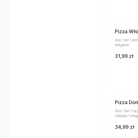
Pizza Wł
sos / ser / po
oregano
31,99 zł
Pizza Do
Sos / ser / sz
cebula / ore
34,99 zł