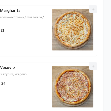
 Margharita
idorowo-ziołowy / mozzarella /
o
 zł
 Vesuvio
r / szynka / oregano
 zł