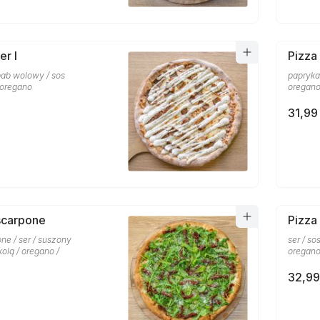
er I
Pizza
ebab wolowy / sos
papryka 
 oregano
oregan
31,99 
scarpone
Pizza
ne / ser / suszony
ser / so
kolą / oregano /
oregano
32,99