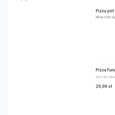
Pizza pół
Meal half by
Pizza Fun
sos / ser / pi
29,99 zł