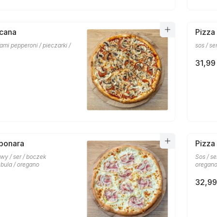
scana
Pizza
lami pepperoni / pieczarki /
sos / se
31,99 
bonara
Pizza
wy / ser / boczek
Sos / se
bula / oregano
oregan
32,99