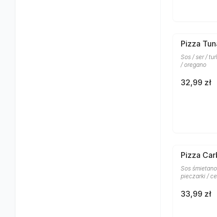
Pizza Tun
Sos / ser / t
/ oregano
32,99 zł
Pizza Car
Sos śmietanow
pieczarki / c
33,99 zł