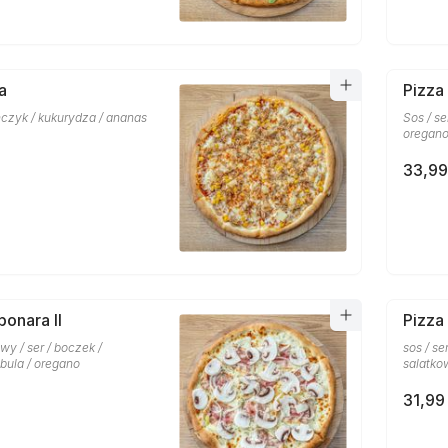
a
Pizza
uńczyk / kukurydza / ananas
Sos / se
oregan
33,99
bonara II
Pizza
y / ser / boczek /
sos / ser
ebula / oregano
salatko
31,99 