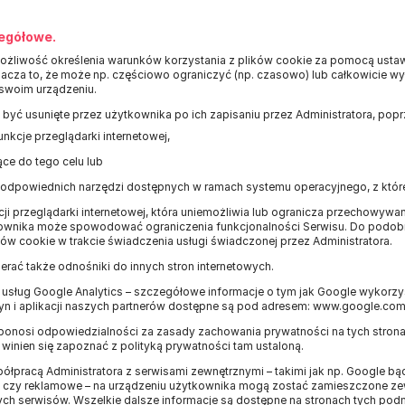
egółowe.
żliwość określenia warunków korzystania z plików cookie za pomocą ustawi
znacza to, że może np. częściowo ograniczyć (np. czasowo) lub całkowicie 
 swoim urządzeniu.
 być usunięte przez użytkownika po ich zapisaniu przez Administratora, popr
nkcje przeglądarki internetowej,
ce do tego celu lub
 odpowiednich narzędzi dostępnych w ramach systemu operacyjnego, z któr
ji przeglądarki internetowej, która uniemożliwia lub ogranicza przechowywa
wnika może spowodować ograniczenia funkcjonalności Serwisu. Do podo
w cookie w trakcie świadczenia usługi świadczonej przez Administratora.
rać także odnośniki do innych stron internetowych.
z usług Google Analytics – szczegółowe informacje o tym jak Google wykor
ryn i aplikacji naszych partnerów dostępne są pod adresem: www.google.com/
 ponosi odpowiedzialności za zasady zachowania prywatności na tych stronac
t winien się zapoznać z polityką prywatności tam ustaloną.
ółpracą Administratora z serwisami zewnętrznymi – takimi jak np. Google 
ne czy reklamowe – na urządzeniu użytkownika mogą zostać zamieszczone zew
ch serwisów. Wszelkie dalsze informacje są dostępne na stronach tych pod