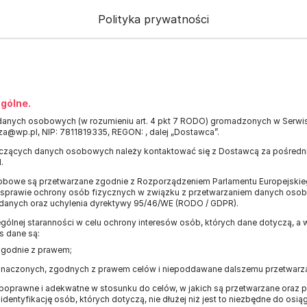
Polityka prywatności
gólne.
danych osobowych (w rozumieniu art. 4 pkt 7 RODO) gromadzonych w Serwisie
za@wp.pl, NIP: 7811819335, REGON: , dalej „Dostawca”.
czących danych osobowych należy kontaktować się z Dostawcą za pośred
.
bowe są przetwarzane zgodnie z Rozporządzeniem Parlamentu Europejskiego
 w sprawie ochrony osób fizycznych w związku z przetwarzaniem danych os
 danych oraz uchylenia dyrektywy 95/46/WE (RODO / GDPR).
ólnej staranności w celu ochrony interesów osób, których dane dotyczą, a
s dane są:
zgodnie z prawem;
oznaczonych, zgodnych z prawem celów i niepoddawane dalszemu przetwarza
poprawne i adekwatne w stosunku do celów, w jakich są przetwarzane oraz
identyfikację osób, których dotyczą, nie dłużej niż jest to niezbędne do osią