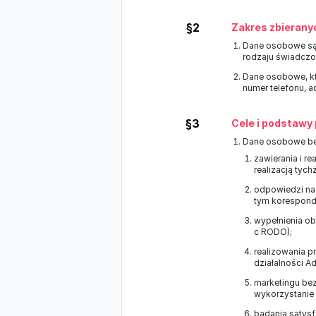
§2
Zakres zbierany
Dane osobowe są 
rodzaju świadczon
Dane osobowe, któ
numer telefonu, a
§3
Cele i podstawy
Dane osobowe będ
zawierania i r
realizacją tyc
odpowiedzi na 
tym koresponde
wypełnienia ob
c RODO);
realizowania p
działalności Adm
marketingu bezp
wykorzystanie
badania satysfa