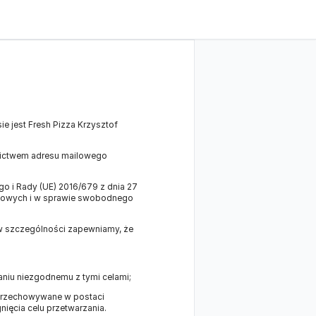
 jest Fresh Pizza Krzysztof
nictwem adresu mailowego
 i Rady (UE) 2016/679 z dnia 27
obowych i w sprawie swobodnego
 w szczególności zapewniamy, że
niu niezgodnemu z tymi celami;
 przechowywane w postaci
gnięcia celu przetwarzania.