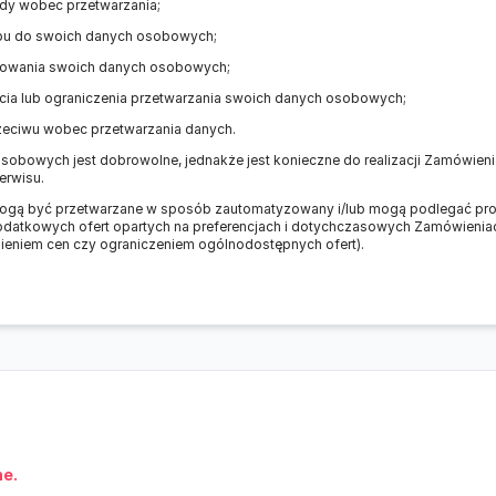
dy wobec przetwarzania;
pu do swoich danych osobowych;
towania swoich danych osobowych;
cia lub ograniczenia przetwarzania swoich danych osobowych;
zeciwu wobec przetwarzania danych.
obowych jest dobrowolne, jednakże jest konieczne do realizacji Zamówienia
erwisu.
ą być przetwarzane w sposób zautomatyzowany i/lub mogą podlegać profi
datkowych ofert opartych na preferencjach i dotychczasowych Zamówienia
eniem cen czy ograniczeniem ogólnodostępnych ofert).
ne.