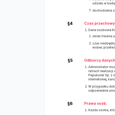
udziału w badani
dochodzenia swo
§4
Czas przechowy
Dane osobowe Kl
okres trwania 
czas niezbędny
wobec przetwa
§5
Odbiorcy danych
Administrator m
ramach realizacj
Papukurier Sp. z
internetowej, kan
W przypadku doko
odpowiednie umo
§6
Prawa osób.
Każda osoba, któ