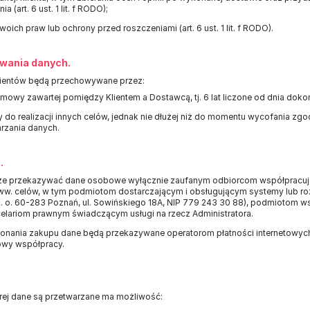
a (art. 6 ust. 1 lit. f RODO);
ich praw lub ochrony przed roszczeniami (art. 6 ust. 1 lit. f RODO).
wania danych.
ientów będą przechowywane przez:
umowy zawartej pomiędzy Klientem a Dostawcą, tj. 6 lat liczone od dnia doko
 do realizacji innych celów, jednak nie dłużej niż do momentu wycofania zgo
rzania danych.
.
oże przekazywać dane osobowe wyłącznie zaufanym odbiorcom współpracuj
i ww. celów, w tym podmiotom dostarczającym i obsługującym systemy lub roz
 o. o. 60-283 Poznań, ul. Sowińskiego 18A, NIP 779 243 30 88), podmiotom 
celariom prawnym świadczącym usługi na rzecz Administratora.
nania zakupu dane będą przekazywane operatorom płatności internetowych, 
wy współpracy.
rej dane są przetwarzane ma możliwość: