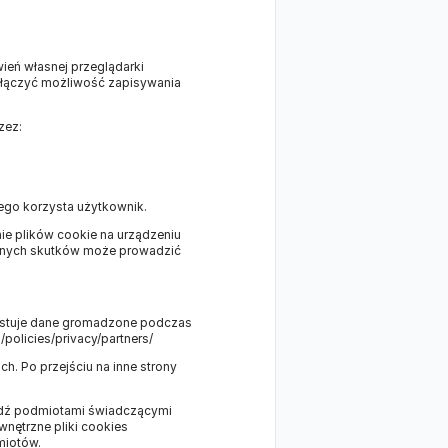
eń własnej przeglądarki
wyłączyć możliwość zapisywania
zez:
ego korzysta użytkownik.
nie plików cookie na urządzeniu
bnych skutków może prowadzić
zystuje dane gromadzone podczas
policies/privacy/partners/
h. Po przejściu na inne strony
bądź podmiotami świadczącymi
nętrzne pliki cookies
miotów.