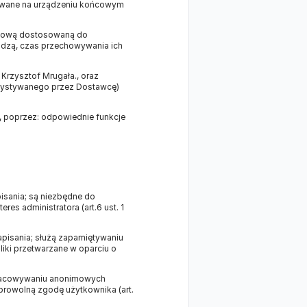
owywane na urządzeniu końcowym
netową dostosowaną do
hodzą, czas przechowywania ich
Krzysztof Mrugała., oraz
orzystywanego przez Dostawcę)
u, poprzez: odpowiednie funkcje
isania; są niezbędne do
es administratora (art.6 ust. 1
apisania; służą zapamiętywaniu
pliki przetwarzane w oparciu o
opracowywaniu anonimowych
obrowolną zgodę użytkownika (art.