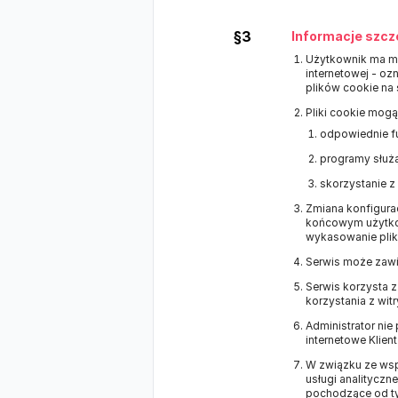
§3
Informacje szcz
Użytkownik ma mo
internetowej - o
plików cookie na
Pliki cookie mogą
odpowiednie fu
programy służą
skorzystanie z
Zmiana konfigurac
końcowym użytko
wykasowanie plikó
Serwis może zawie
Serwis korzysta 
korzystania z wit
Administrator nie
internetowe Klien
W związku ze wsp
usługi analitycz
pochodzące od ty