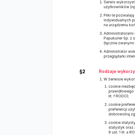
Serwis wykorzystu
użytkowników (np.
Pliki te pozwala
indywidualnych pr
na urządzeniu ko
Administratorami 
Papukurier Sp. z
(łącznie zwanymi:
Administrator wsk
przeglądarki inter
§2
Rodzaje wykorzy
W Serwisie wykor
cookie niezbęd
prawidłowego f
lit. f RODO);
cookie prefere
preferencji uży
dobrowolną zgod
cookie statyst
statystyk oraz
6 ust. 1 lit. a R