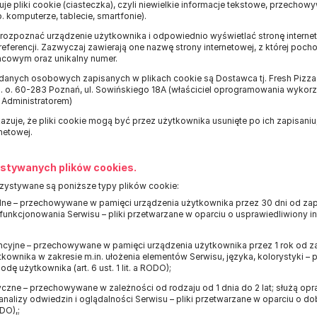
je pliki cookie (ciasteczka), czyli niewielkie informacje tekstowe, przech
 komputerze, tablecie, smartfonie).
ją rozpoznać urządzenie użytkownika i odpowiednio wyświetlać stronę inter
eferencji. Zazwyczaj zawierają one nazwę strony internetowej, z której poc
ńcowym oraz unikalny numer.
danych osobowych zapisanych w plikach cookie są Dostawca tj. Fresh Pizza 
 o. o. 60-283 Poznań, ul. Sowińskiego 18A (właściciel oprogramowania wyk
 Administratorem)
azuje, że pliki cookie mogą być przez użytkownika usunięte po ich zapisani
netowej.
stywanych plików cookies.
zystywane są poniższe typy plików cookie:
ne – przechowywane w pamięci urządzenia użytkownika przez 30 dni od zap
unkcjonowania Serwisu – pliki przetwarzane w oparciu o usprawiedliwiony inter
ncyjne – przechowywane w pamięci urządzenia użytkownika przez 1 rok od z
tkownika w zakresie m.in. ułożenia elementów Serwisu, języka, kolorystyki – 
ę użytkownika (art. 6 ust. 1 lit. a RODO);
yczne – przechowywane w zależności od rodzaju od 1 dnia do 2 lat; służą 
 analizy odwiedzin i oglądalności Serwisu – pliki przetwarzane w oparciu o d
ODO),;