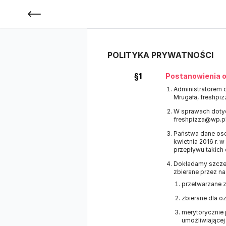
POLITYKA PRYWATNOŚCI
§1
Postanowienia o
Administratorem 
Mrugała, freshpiz
W sprawach doty
freshpizza@wp.pl
Państwa dane oso
kwietnia 2016 r.
przepływu takich
Dokładamy szczeg
zbierane przez na
przetwarzane 
zbierane dla 
merytorycznie 
umożliwiającej 