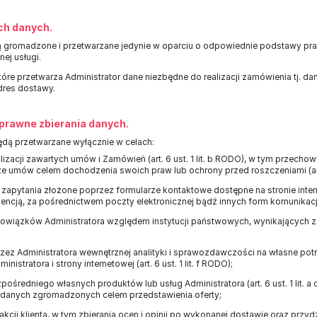
ch danych.
gromadzone i przetwarzane jedynie w oparciu o odpowiednie podstawy praw
ej usługi.
re przetwarza Administrator dane niezbędne do realizacji zamówienia tj. dan
dres dostawy.
 prawne zbierania danych.
ą przetwarzane wyłącznie w celach:
ealizacji zawartych umów i Zamówień (art. 6 ust. 1 lit. b RODO), w tym przec
hże umów celem dochodzenia swoich praw lub ochrony przed roszczeniami (art. 
zapytania złożone poprzez formularze kontaktowe dostępne na stronie inter
ncją, za pośrednictwem poczty elektronicznej bądź innych form komunikacji (ar
owiązków Administratora względem instytucji państwowych, wynikających z prz
rzez Administratora wewnętrznej analityki i sprawozdawczości na własne pot
inistratora i strony internetowej (art. 6 ust. 1 lit. f RODO);
ośredniego własnych produktów lub usług Administratora (art. 6 ust. 1 lit. a
 danych zgromadzonych celem przedstawienia oferty;
kcji klienta, w tym zbierania ocen i opinii po wykonanej dostawie oraz przyd