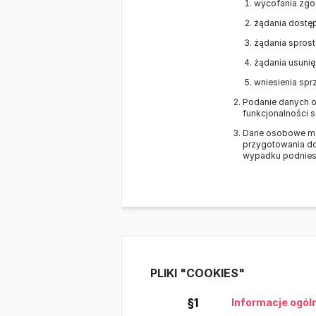
wycofania zgo
żądania dostę
żądania spros
żądania usunię
wniesienia spr
Podanie danych os
funkcjonalności s
Dane osobowe mog
przygotowania do
wypadku podniesi
PLIKI "COOKIES"
§1
Informacje ogól