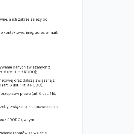
ne, a ich zakres zależy od
e kontaktowe: imię, adres e-mail,
howywanie danych związanych z
6 ust. 1 lit. f RODO);
netowej oraz dalszą związaną z
t. 6 ust. 1 lit. a RODO);
episów prawa (art. 6 ust. 1 lit.
rzeby, związanej z usprawnieniem
 oraz f RODO), w tym
zielanie rabatów za wzięcie