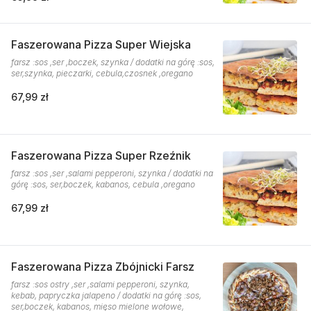
Faszerowana Pizza Super Wiejska
farsz :sos ,ser ,boczek, szynka / dodatki na górę :sos,
ser,szynka, pieczarki, cebula,czosnek ,oregano
67,99 zł
Faszerowana Pizza Super Rzeźnik
farsz :sos ,ser ,salami pepperoni, szynka / dodatki na
górę :sos, ser,boczek, kabanos, cebula ,oregano
67,99 zł
Faszerowana Pizza Zbójnicki Farsz
farsz :sos ostry ,ser ,salami pepperoni, szynka,
kebab, papryczka jalapeno / dodatki na górę :sos,
ser,boczek, kabanos, mięso mielone wołowe,