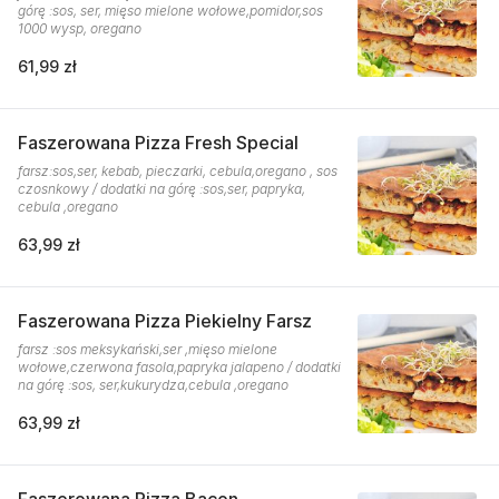
górę :sos, ser, mięso mielone wołowe,pomidor,sos
1000 wysp, oregano
61,99 zł
Faszerowana Pizza Fresh Special
farsz:sos,ser, kebab, pieczarki, cebula,oregano , sos
czosnkowy / dodatki na górę :sos,ser, papryka,
cebula ,oregano
63,99 zł
Faszerowana Pizza Piekielny Farsz
farsz :sos meksykański,ser ,mięso mielone
wołowe,czerwona fasola,papryka jalapeno / dodatki
na górę :sos, ser,kukurydza,cebula ,oregano
63,99 zł