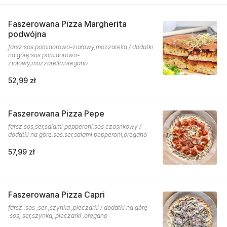
Faszerowana Pizza Margherita
podwójna
farsz:sos pomidorowo-ziołowy,mozzarella / dodatki
na górę:sos pomidorowo-
ziołowy,mozzarella,oregano
52,99 zł
Faszerowana Pizza Pepe
farsz:sos,ser,salami pepperoni,sos czosnkowy /
dodatki na górę:sos,ser,salami pepperoni,oregano
57,99 zł
Faszerowana Pizza Capri
farsz :sos ,ser ,szynka ,pieczarki / dodatki na górę
:sos, ser,szynka, pieczarki ,oregano