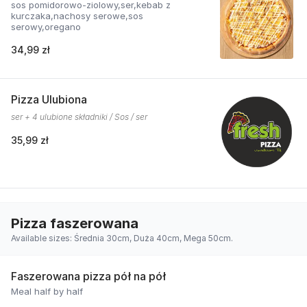
sos pomidorowo-ziolowy,ser,kebab z
kurczaka,nachosy serowe,sos
serowy,oregano
34,99 zł
Pizza Ulubiona
ser + 4 ulubione składniki / Sos / ser
35,99 zł
Pizza faszerowana
Available sizes: Średnia 30cm, Duża 40cm, Mega 50cm.
Faszerowana pizza pół na pół
Meal half by half