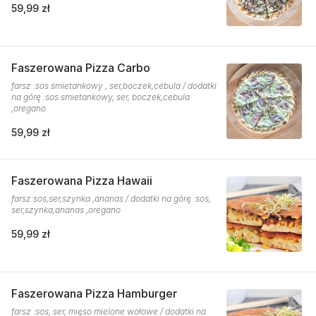
59,99 zł
Faszerowana Pizza Carbo
farsz :sos smietankowy , ser,boczek,cebula / dodatki
na górę :sos smietankowy, ser, boczek,cebula
,oregano
59,99 zł
Faszerowana Pizza Hawaii
farsz:sos,ser,szynka ,ananas / dodatki na górę :sos,
ser,szynka,ananas ,oregano
59,99 zł
Faszerowana Pizza Hamburger
farsz :sos, ser, mięso mielone wołowe / dodatki na