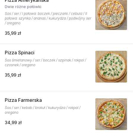
Pizza Amerykańska
Dwie różne połówki
Sos / ser / I połowa: boczek / pieczarki / cebula / II
połowa: szynka / ananas / kukurydza / podwójny ser
/ oregano
35,99 zł
Pizza Spinaci
Sos śmietanowy / ser / boczek / szpinak / rokpol /
czosnek / oregano
35,99 zł
Pizza Farmerska
Sos / ser / kebab / brokuł / kukurydza / rokpol /
oregano
34,99 zł