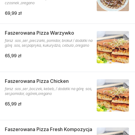
czosnek ,oregano
69,99 zł
Faszerowana Pizza Warzywko
farsz :sos ,ser ,pieczarki, pomidor, brokuł / dodatki na
górę :sos, ser,papryka, kukurydza, cebula ,oregano
65,99 zł
Faszerowana Pizza Chicken
farsz :sos ,ser ,boczek, kebeb, / dodatki na górę :sos,
ser,pomidor, ogórek,oregano
65,99 zł
Faszerowana Pizza Fresh Kompozycja