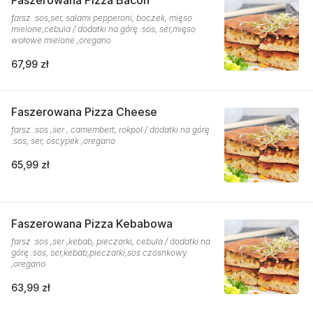
Faszerowana Pizza Bacon
farsz :sos,ser, salami pepperoni, boczek, mięso
mielone,cebula / dodatki na górę :sos, ser,mięso
wołowe mielone ,oregano
67,99 zł
Faszerowana Pizza Cheese
farsz :sos ,ser , camembert, rokpol / dodatki na górę
:sos, ser, oscypek ,oregano
65,99 zł
Faszerowana Pizza Kebabowa
farsz :sos ,ser ,kebab, pieczarki, cebula / dodatki na
górę :sos, ser,kebab,pieczarki,sos czosnkowy
,oregano
63,99 zł