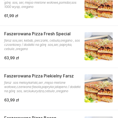
górę :sos, ser, mięso mielone wołowe,pomidor,sos
1000 wysp, oregano
61,99 zł
Faszerowana Pizza Fresh Special
farsz:sos,ser, kebab, pieczarki, cebula,oregano , sos
czosnkowy / dodatki na górę :sos,ser, papryka,
cebula ,oregano
63,99 zł
Faszerowana Pizza Piekielny Farsz
farsz :sos meksykański,ser ,mięso mielone
wołowe,czerwona fasola,papryka jalapeno / dodatki
na górę :sos, ser,kukurydza,cebula ,oregano
63,99 zł