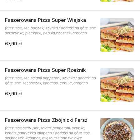
Faszerowana Pizza Super Wiejska
farsz :sos ,ser ,boczek, szynka / dodatki na górę :sos,
ser,szynka, pieczarki, cebula,czosnek ,oregano
67,99 zł
Faszerowana Pizza Super Rzeźnik
farsz :sos ,ser ,salami pepperoni, szynka / dodatki na
górę :sos, ser,boczek, kabanos, cebula ,oregano
67,99 zł
Faszerowana Pizza Zbójnicki Farsz
farsz :sos ostry ,ser ,salami pepperoni, szynka,
kebab, papryczka jalapeno / dodatki na górę :sos,
ser,boczek, kabanos, mięso mielone wołowe,