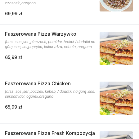
czosnek ,oregano
69,99 zł
Faszerowana Pizza Warzywko
farsz :sos ,ser ,pieczarki, pomidor, brokuł / dodatki na
górę :sos, ser,papryka, kukurydza, cebula ,oregano
65,99 zł
Faszerowana Pizza Chicken
farsz :sos ,ser ,boczek, kebeb, / dodatki na górę :sos,
ser,pomidor, ogórek,oregano
65,99 zł
Faszerowana Pizza Fresh Kompozycja