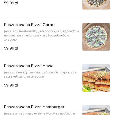
59,99 zł
Faszerowana Pizza Carbo
farsz :sos smietankowy , ser,boczek,cebula / dodatki
na górę :sos smietankowy, ser, boczek,cebula
,oregano
59,99 zł
Faszerowana Pizza Hawaii
farsz:sos,ser,szynka ,ananas / dodatki na górę :sos,
ser,szynka,ananas ,oregano
59,99 zł
Faszerowana Pizza Hamburger
farsz :sos, ser, mięso mielone wołowe / dodatki na