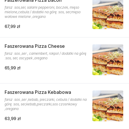
Faszerowana Pizza Bacon
farsz :sos,ser, salami pepperoni, boczek, mięso
mielone,cebula / dodatki na górę :sos, ser,mięso
wołowe mielone ,oregano
67,99 zł
Faszerowana Pizza Cheese
farsz :sos ,ser , camembert, rokpol / dodatki na górę
:sos, ser, oscypek ,oregano
65,99 zł
Faszerowana Pizza Kebabowa
farsz :sos ,ser ,kebab, pieczarki, cebula / dodatki na
górę :sos, ser,kebab,pieczarki,sos czosnkowy
,oregano
63,99 zł