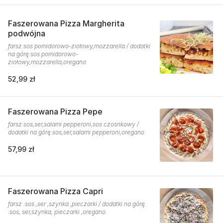
Faszerowana Pizza Margherita
podwójna
farsz:sos pomidorowo-ziołowy,mozzarella / dodatki
na górę:sos pomidorowo-
ziołowy,mozzarella,oregano
52,99 zł
Faszerowana Pizza Pepe
farsz:sos,ser,salami pepperoni,sos czosnkowy /
dodatki na górę:sos,ser,salami pepperoni,oregano
57,99 zł
Faszerowana Pizza Capri
farsz :sos ,ser ,szynka ,pieczarki / dodatki na górę
:sos, ser,szynka, pieczarki ,oregano