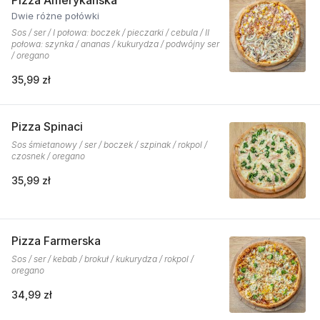
Pizza Amerykańska
Dwie różne połówki
Sos / ser / I połowa: boczek / pieczarki / cebula / II
połowa: szynka / ananas / kukurydza / podwójny ser
/ oregano
35,99 zł
Pizza Spinaci
Sos śmietanowy / ser / boczek / szpinak / rokpol /
czosnek / oregano
35,99 zł
Pizza Farmerska
Sos / ser / kebab / brokuł / kukurydza / rokpol /
oregano
34,99 zł