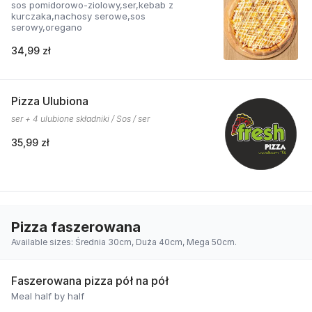
sos pomidorowo-ziolowy,ser,kebab z
kurczaka,nachosy serowe,sos
serowy,oregano
34,99 zł
Pizza Ulubiona
ser + 4 ulubione składniki / Sos / ser
35,99 zł
Pizza faszerowana
Available sizes: Średnia 30cm, Duża 40cm, Mega 50cm.
Faszerowana pizza pół na pół
Meal half by half