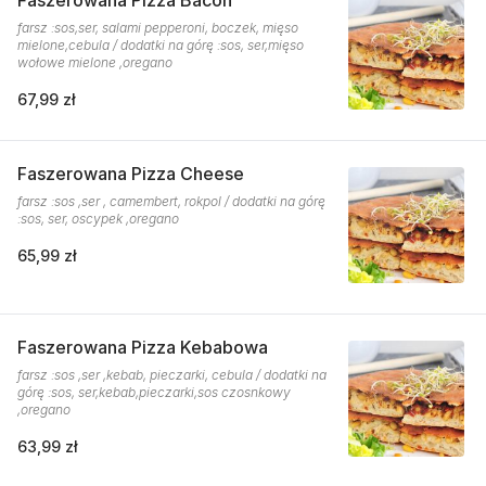
Faszerowana Pizza Bacon
farsz :sos,ser, salami pepperoni, boczek, mięso
mielone,cebula / dodatki na górę :sos, ser,mięso
wołowe mielone ,oregano
67,99 zł
Faszerowana Pizza Cheese
farsz :sos ,ser , camembert, rokpol / dodatki na górę
:sos, ser, oscypek ,oregano
65,99 zł
Faszerowana Pizza Kebabowa
farsz :sos ,ser ,kebab, pieczarki, cebula / dodatki na
górę :sos, ser,kebab,pieczarki,sos czosnkowy
,oregano
63,99 zł