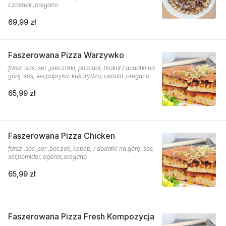
czosnek ,oregano
69,99 zł
Faszerowana Pizza Warzywko
farsz :sos ,ser ,pieczarki, pomidor, brokuł / dodatki na
górę :sos, ser,papryka, kukurydza, cebula ,oregano
65,99 zł
Faszerowana Pizza Chicken
farsz :sos ,ser ,boczek, kebeb, / dodatki na górę :sos,
ser,pomidor, ogórek,oregano
65,99 zł
Faszerowana Pizza Fresh Kompozycja