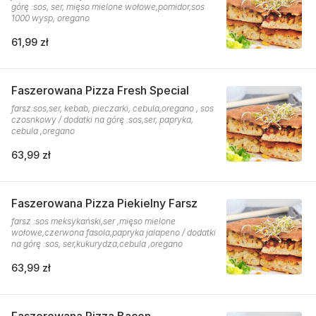
górę :sos, ser, mięso mielone wołowe,pomidor,sos
1000 wysp, oregano
61,99 zł
Faszerowana Pizza Fresh Special
farsz:sos,ser, kebab, pieczarki, cebula,oregano , sos
czosnkowy / dodatki na górę :sos,ser, papryka,
cebula ,oregano
63,99 zł
Faszerowana Pizza Piekielny Farsz
farsz :sos meksykański,ser ,mięso mielone
wołowe,czerwona fasola,papryka jalapeno / dodatki
na górę :sos, ser,kukurydza,cebula ,oregano
63,99 zł