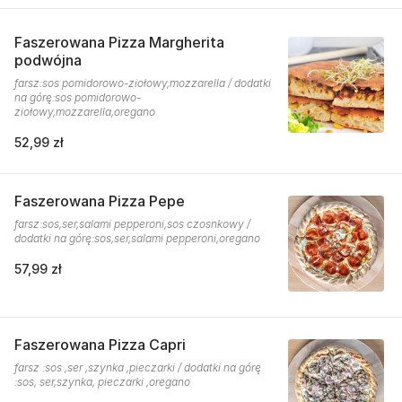
Faszerowana Pizza Margherita
podwójna
farsz:sos pomidorowo-ziołowy,mozzarella / dodatki
na górę:sos pomidorowo-
ziołowy,mozzarella,oregano
52,99 zł
Faszerowana Pizza Pepe
farsz:sos,ser,salami pepperoni,sos czosnkowy /
dodatki na górę:sos,ser,salami pepperoni,oregano
57,99 zł
Faszerowana Pizza Capri
farsz :sos ,ser ,szynka ,pieczarki / dodatki na górę
:sos, ser,szynka, pieczarki ,oregano