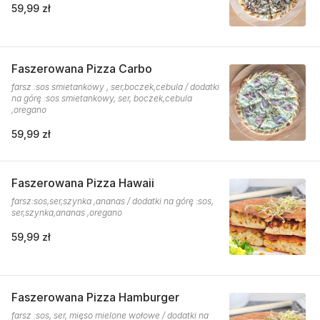
59,99 zł
Faszerowana Pizza Carbo
farsz :sos smietankowy , ser,boczek,cebula / dodatki
na górę :sos smietankowy, ser, boczek,cebula
,oregano
59,99 zł
Faszerowana Pizza Hawaii
farsz:sos,ser,szynka ,ananas / dodatki na górę :sos,
ser,szynka,ananas ,oregano
59,99 zł
Faszerowana Pizza Hamburger
farsz :sos, ser, mięso mielone wołowe / dodatki na