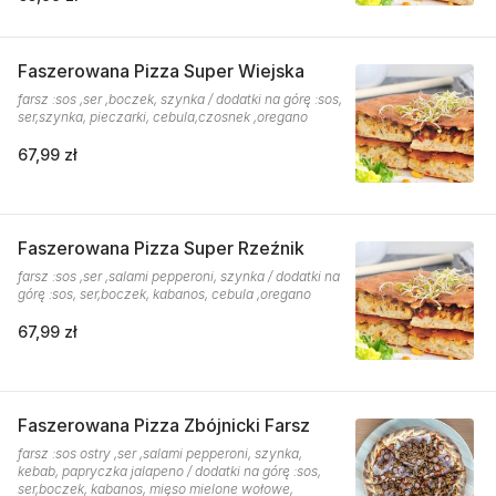
Faszerowana Pizza Super Wiejska
farsz :sos ,ser ,boczek, szynka / dodatki na górę :sos,
ser,szynka, pieczarki, cebula,czosnek ,oregano
67,99 zł
Faszerowana Pizza Super Rzeźnik
farsz :sos ,ser ,salami pepperoni, szynka / dodatki na
górę :sos, ser,boczek, kabanos, cebula ,oregano
67,99 zł
Faszerowana Pizza Zbójnicki Farsz
farsz :sos ostry ,ser ,salami pepperoni, szynka,
kebab, papryczka jalapeno / dodatki na górę :sos,
ser,boczek, kabanos, mięso mielone wołowe,