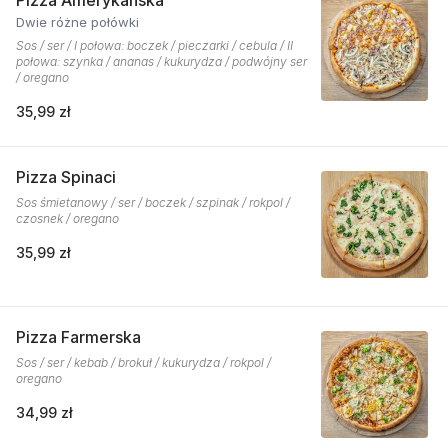
Pizza Amerykańska
Dwie różne połówki
Sos / ser / I połowa: boczek / pieczarki / cebula / II
połowa: szynka / ananas / kukurydza / podwójny ser
/ oregano
35,99 zł
Pizza Spinaci
Sos śmietanowy / ser / boczek / szpinak / rokpol /
czosnek / oregano
35,99 zł
Pizza Farmerska
Sos / ser / kebab / brokuł / kukurydza / rokpol /
oregano
34,99 zł