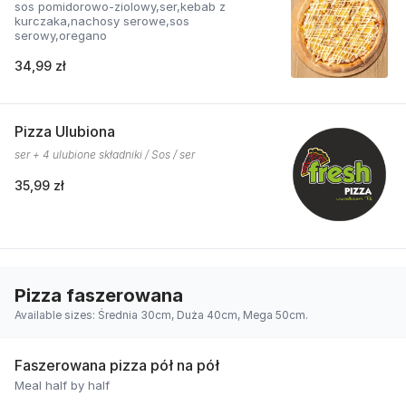
sos pomidorowo-ziolowy,ser,kebab z
kurczaka,nachosy serowe,sos
serowy,oregano
34,99 zł
Pizza Ulubiona
ser + 4 ulubione składniki / Sos / ser
35,99 zł
Pizza faszerowana
Available sizes: Średnia 30cm, Duża 40cm, Mega 50cm.
Faszerowana pizza pół na pół
Meal half by half