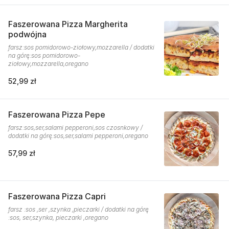
Faszerowana Pizza Margherita
podwójna
farsz:sos pomidorowo-ziołowy,mozzarella / dodatki
na górę:sos pomidorowo-
ziołowy,mozzarella,oregano
52,99 zł
Faszerowana Pizza Pepe
farsz:sos,ser,salami pepperoni,sos czosnkowy /
dodatki na górę:sos,ser,salami pepperoni,oregano
57,99 zł
Faszerowana Pizza Capri
farsz :sos ,ser ,szynka ,pieczarki / dodatki na górę
:sos, ser,szynka, pieczarki ,oregano