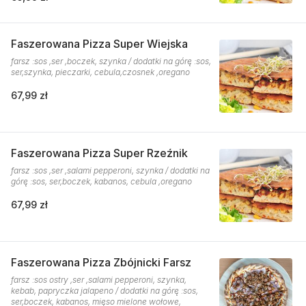
Faszerowana Pizza Super Wiejska
farsz :sos ,ser ,boczek, szynka / dodatki na górę :sos,
ser,szynka, pieczarki, cebula,czosnek ,oregano
67,99 zł
Faszerowana Pizza Super Rzeźnik
farsz :sos ,ser ,salami pepperoni, szynka / dodatki na
górę :sos, ser,boczek, kabanos, cebula ,oregano
67,99 zł
Faszerowana Pizza Zbójnicki Farsz
farsz :sos ostry ,ser ,salami pepperoni, szynka,
kebab, papryczka jalapeno / dodatki na górę :sos,
ser,boczek, kabanos, mięso mielone wołowe,