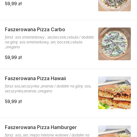
59,99 zł
Faszerowana Pizza Carbo
farsz :sos smietankowy , ser,boczek,cebula / dodatki
na górę :sos smietankowy, ser, boczek,cebula
,oregano
59,99 zł
Faszerowana Pizza Hawaii
farsz:sos,ser,szynka ,ananas / dodatki na górę :sos,
ser,szynka,ananas ,oregano
59,99 zł
Faszerowana Pizza Hamburger
farsz :sos, ser, mięso mielone wołowe / dodatki na