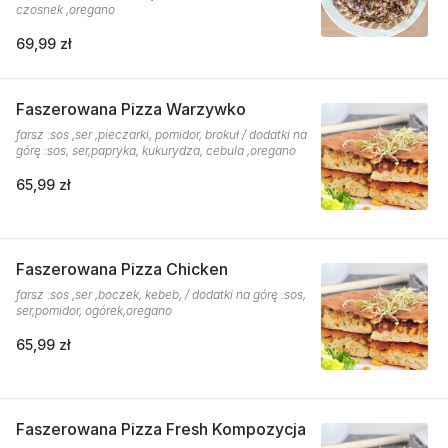
czosnek ,oregano
69,99 zł
Faszerowana Pizza Warzywko
farsz :sos ,ser ,pieczarki, pomidor, brokuł / dodatki na
górę :sos, ser,papryka, kukurydza, cebula ,oregano
65,99 zł
Faszerowana Pizza Chicken
farsz :sos ,ser ,boczek, kebeb, / dodatki na górę :sos,
ser,pomidor, ogórek,oregano
65,99 zł
Faszerowana Pizza Fresh Kompozycja