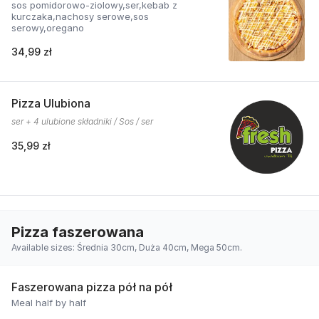
sos pomidorowo-ziolowy,ser,kebab z
kurczaka,nachosy serowe,sos
serowy,oregano
34,99 zł
Pizza Ulubiona
ser + 4 ulubione składniki / Sos / ser
35,99 zł
Pizza faszerowana
Available sizes: Średnia 30cm, Duża 40cm, Mega 50cm.
Faszerowana pizza pół na pół
Meal half by half