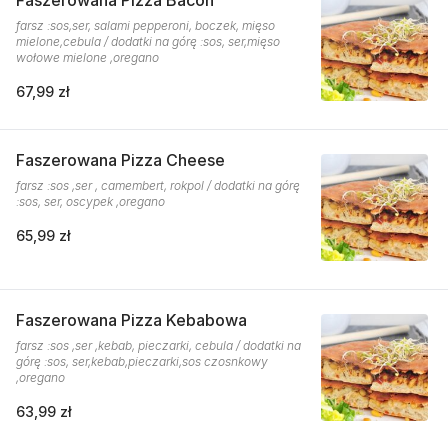
Faszerowana Pizza Bacon
farsz :sos,ser, salami pepperoni, boczek, mięso
mielone,cebula / dodatki na górę :sos, ser,mięso
wołowe mielone ,oregano
67,99 zł
Faszerowana Pizza Cheese
farsz :sos ,ser , camembert, rokpol / dodatki na górę
:sos, ser, oscypek ,oregano
65,99 zł
Faszerowana Pizza Kebabowa
farsz :sos ,ser ,kebab, pieczarki, cebula / dodatki na
górę :sos, ser,kebab,pieczarki,sos czosnkowy
,oregano
63,99 zł