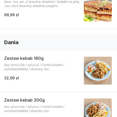
farsz :sos ,ser ,4 dowolny skladniki / dodatki na górę
:sos, ser,4 dowolny skladniki,oregano
69,99 zł
Dania
Zestaw kebab 160g
bez sztućców / sztućce / Frytki/ćwiartki /
surówka/sałatka / dowolny sos
32,99 zł
Zestaw kebab 300g
bez sztućców / sztućce / Frytki/ćwiartki /
surówka/sałatka / dowolny sos