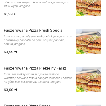
górę :sos, ser, mięso mielone wołowe,pomidor,sos
1000 wysp, oregano
61,99 zł
Faszerowana Pizza Fresh Special
farsz:sos,ser, kebab, pieczarki, cebula,oregano , sos
czosnkowy / dodatki na górę :sos,ser, papryka,
cebula ,oregano
63,99 zł
Faszerowana Pizza Piekielny Farsz
farsz :sos meksykański,ser ,mięso mielone
wołowe,czerwona fasola,papryka jalapeno / dodatki
na górę :sos, ser,kukurydza,cebula ,oregano
63,99 zł