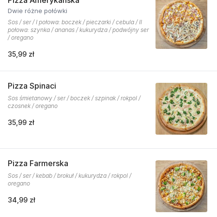
Pizza Amerykańska
Dwie różne połówki
Sos / ser / I połowa: boczek / pieczarki / cebula / II
połowa: szynka / ananas / kukurydza / podwójny ser
/ oregano
35,99 zł
Pizza Spinaci
Sos śmietanowy / ser / boczek / szpinak / rokpol /
czosnek / oregano
35,99 zł
Pizza Farmerska
Sos / ser / kebab / brokuł / kukurydza / rokpol /
oregano
34,99 zł