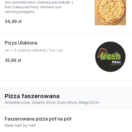
sos pomidorowo-ziolowy,ser,kebab z
kurczaka,nachosy serowe,sos
serowy,oregano
34,99 zł
Pizza Ulubiona
ser + 4 ulubione składniki / Sos / ser
35,99 zł
Pizza faszerowana
Available sizes: Średnia 30cm, Duża 40cm, Mega 50cm.
Faszerowana pizza pół na pół
Meal half by half