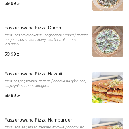
59,99 zł
Faszerowana Pizza Carbo
farsz :sos smietankowy , ser,boczek,cebula / dodatki
na górę :sos smietankowy, ser, boczek,cebula
,oregano
59,99 zł
Faszerowana Pizza Hawaii
farsz:sos,ser,szynka ,ananas / dodatki na górę :sos,
ser,szynka,ananas ,oregano
59,99 zł
Faszerowana Pizza Hamburger
farsz :sos, ser, mięso mielone wołowe / dodatki na