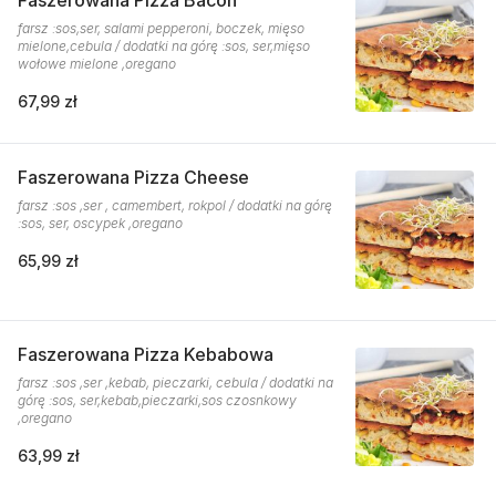
Faszerowana Pizza Bacon
farsz :sos,ser, salami pepperoni, boczek, mięso
mielone,cebula / dodatki na górę :sos, ser,mięso
wołowe mielone ,oregano
67,99 zł
Faszerowana Pizza Cheese
farsz :sos ,ser , camembert, rokpol / dodatki na górę
:sos, ser, oscypek ,oregano
65,99 zł
Faszerowana Pizza Kebabowa
farsz :sos ,ser ,kebab, pieczarki, cebula / dodatki na
górę :sos, ser,kebab,pieczarki,sos czosnkowy
,oregano
63,99 zł