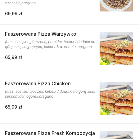
czosnek ,oregano
69,99 zł
Faszerowana Pizza Warzywko
farsz :sos ,ser ,pieczarki, pomidor, brokuł / dodatki na
górę :sos, ser,papryka, kukurydza, cebula ,oregano
65,99 zł
Faszerowana Pizza Chicken
farsz :sos ,ser ,boczek, kebeb, / dodatki na górę :sos,
ser,pomidor, ogórek,oregano
65,99 zł
Faszerowana Pizza Fresh Kompozycja