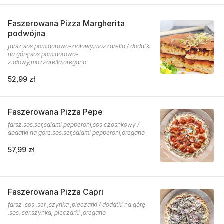
Faszerowana Pizza Margherita
podwójna
farsz:sos pomidorowo-ziołowy,mozzarella / dodatki
na górę:sos pomidorowo-
ziołowy,mozzarella,oregano
52,99 zł
Faszerowana Pizza Pepe
farsz:sos,ser,salami pepperoni,sos czosnkowy /
dodatki na górę:sos,ser,salami pepperoni,oregano
57,99 zł
Faszerowana Pizza Capri
farsz :sos ,ser ,szynka ,pieczarki / dodatki na górę
:sos, ser,szynka, pieczarki ,oregano