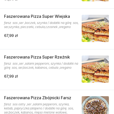
Faszerowana Pizza Super Wiejska
farsz :sos ,ser ,boczek, szynka / dodatki na górę :sos,
ser,szynka, pieczarki, cebula,czosnek ,oregano
67,99 zł
Faszerowana Pizza Super Rzeźnik
farsz :sos ,ser ,salami pepperoni, szynka / dodatki na
górę :sos, ser,boczek, kabanos, cebula ,oregano
67,99 zł
Faszerowana Pizza Zbójnicki Farsz
farsz :sos ostry ,ser ,salami pepperoni, szynka,
kebab, papryczka jalapeno / dodatki na górę :sos,
ser,boczek, kabanos, mięso mielone wołowe,