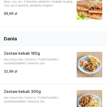
farsz :sos ,ser ,4 dowolny skladniki / dodatki na górę
:sos, ser,4 dowolny skladniki,oregano
69,99 zł
Dania
Zestaw kebab 160g
bez sztućców / sztućce / Frytki/ćwiartki /
surówka/sałatka / dowolny sos
32,99 zł
Zestaw kebab 300g
bez sztućców / sztućce / Frytki/ćwiartki /
surówka/sałatka / dowolny sos