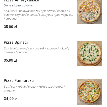
Pizza Amerykańska
Dwie różne połówki
Sos / ser / I połowa: boczek / pieczarki / cebula / II
połowa: szynka / ananas / kukurydza / podwójny ser
/ oregano
35,99 zł
Pizza Spinaci
Sos śmietanowy / ser / boczek / szpinak / rokpol /
czosnek / oregano
35,99 zł
Pizza Farmerska
Sos / ser / kebab / brokuł / kukurydza / rokpol /
oregano
34,99 zł