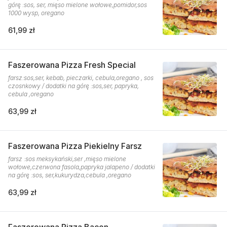
górę :sos, ser, mięso mielone wołowe,pomidor,sos
1000 wysp, oregano
61,99 zł
Faszerowana Pizza Fresh Special
farsz:sos,ser, kebab, pieczarki, cebula,oregano , sos
czosnkowy / dodatki na górę :sos,ser, papryka,
cebula ,oregano
63,99 zł
Faszerowana Pizza Piekielny Farsz
farsz :sos meksykański,ser ,mięso mielone
wołowe,czerwona fasola,papryka jalapeno / dodatki
na górę :sos, ser,kukurydza,cebula ,oregano
63,99 zł