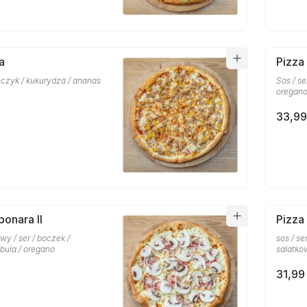
a
Pizza
uńczyk / kukurydza / ananas
Sos / se
oregan
33,99
bonara II
Pizza
y / ser / boczek /
sos / ser
ebula / oregano
salatko
31,99 