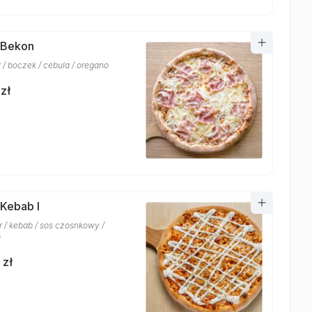
 Bekon
r / boczek / cebula / oregano
zł
 Kebab I
r / kebab / sos czosnkowy /
o
 zł