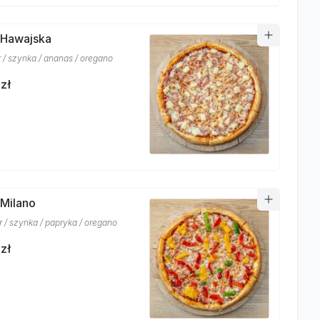
 Hawajska
r / szynka / ananas / oregano
zł
 Milano
r / szynka / papryka / oregano
zł