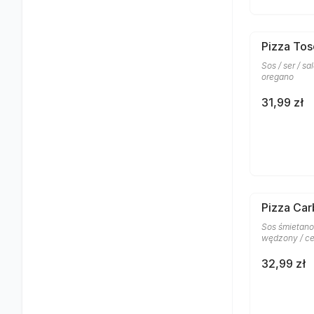
Pizza To
Sos / ser / sa
oregano
31,99 zł
Pizza Car
Sos śmietano
wędzony / ce
32,99 zł