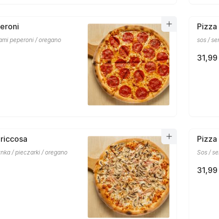
eroni
Pizza
alami peperoni / oregano
sos / se
31,99 
riccosa
Pizza
ynka / pieczarki / oregano
Sos / se
31,99 