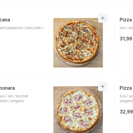
scana
Pizza
lami pepperoni / pieczarki /
sos / se
31,99 
bonara
Pizza
wy / ser / boczek
Sos / se
bula / oregano
oregan
32,99