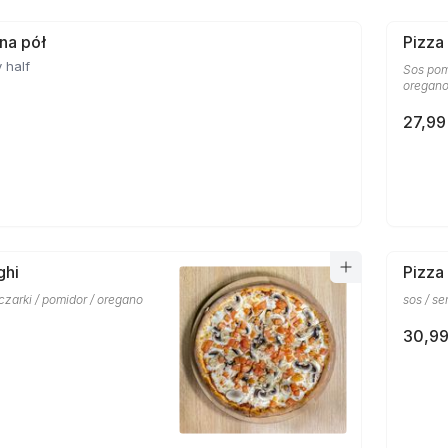
 na pół
Pizza
 half
Sos pom
oregan
27,99
ghi
Pizza
eczarki / pomidor / oregano
sos / se
30,99