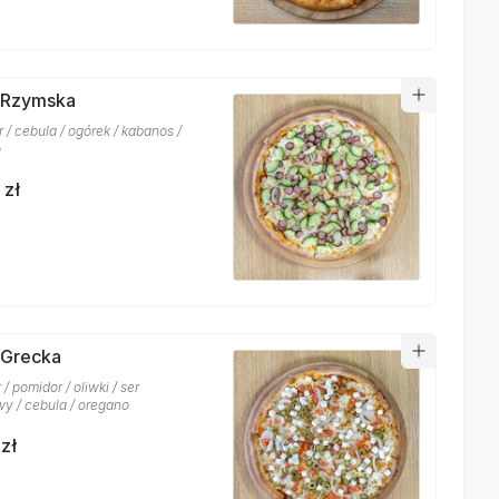
 Rzymska
r / cebula / ogórek / kabanos /
o
 zł
 Grecka
 / pomidor / oliwki / ser
wy / cebula / oregano
zł