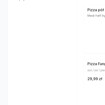
Pizza pół
Meal half by
Pizza Fun
sos / ser / pi
29,99 zł