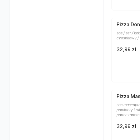
Pizza Don
sos / ser / k
czosnkowy /
32,99 zł
Pizza Ma
sos mascapro
pomidory i ru
parmezanem
32,99 zł