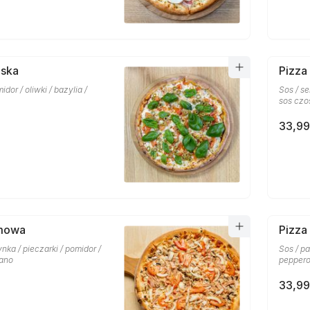
oska
Pizza
midor / oliwki / bazylia /
Sos / se
sos czo
33,99
mowa
Pizza
ynka / pieczarki / pomidor /
Sos / pa
gano
peppero
33,99