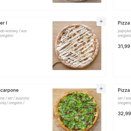
er I
Pizza
ebab wolowy / sos
papryka 
 oregano
oregan
31,99 
scarpone
Pizza
ne / ser / suszony
ser / so
kolą / oregano /
oregano
32,99