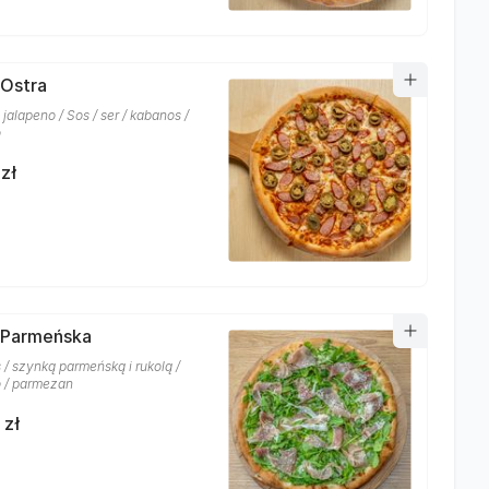
 Ostra
jalapeno / Sos / ser / kabanos /
o
zł
 Parmeńska
s / szynką parmeńską i rukolą /
 / parmezan
 zł