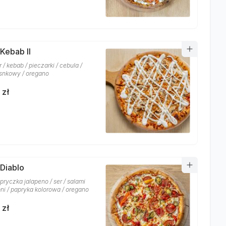
 Kebab II
r / kebab / pieczarki / cebula /
snkowy / oregano
 zł
 Diablo
pryczka jalapeno / ser / salami
ni / papryka kolorowa / oregano
 zł