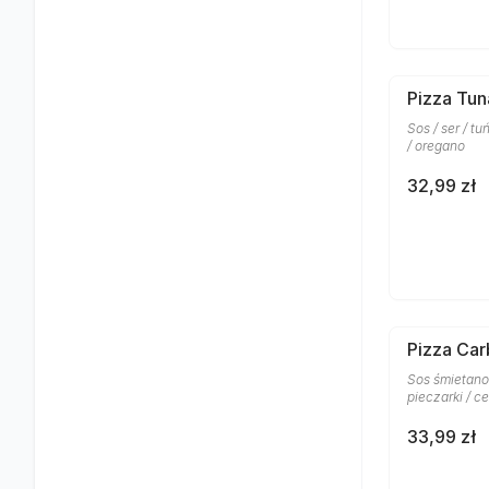
Pizza Tun
Sos / ser / t
/ oregano
32,99 zł
Pizza Car
Sos śmietanow
pieczarki / c
33,99 zł