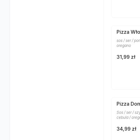
Pizza Wł
sos / ser / po
oregano
31,99 zł
Pizza Do
Sos / ser / sz
cebula / ore
34,99 zł