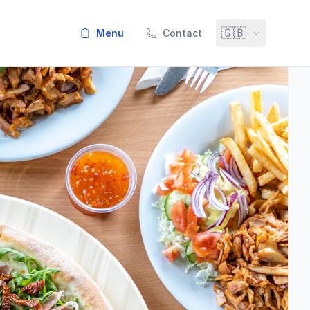
🇬🇧
menu
Contact