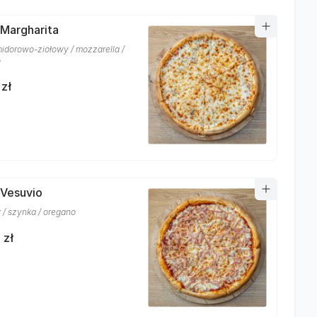
 Margharita
idorowo-ziołowy / mozzarella /
o
 zł
 Vesuvio
r / szynka / oregano
 zł