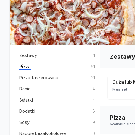
Zestawy
1
Zestaw
Pizza
51
Pizza faszerowana
21
Duża lub 
Dania
4
Mealset
Sałatki
4
Dodatki
6
Pizza
Sosy
9
Available siz
Napoje bezalkoholowe
6