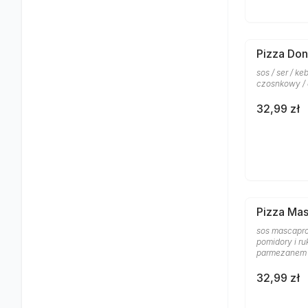
Pizza Don
sos / ser / k
czosnkowy /
32,99 zł
Pizza Ma
sos mascapro
pomidory i ru
parmezanem
32,99 zł