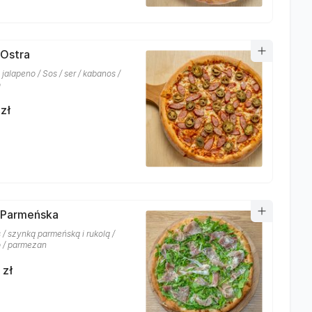
 Ostra
jalapeno / Sos / ser / kabanos /
o
zł
 Parmeńska
s / szynką parmeńską i rukolą /
 / parmezan
 zł