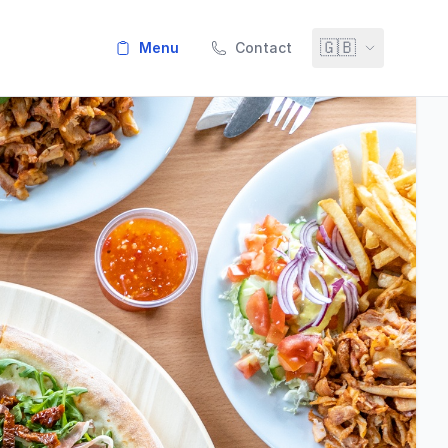
🇬🇧
menu
Contact