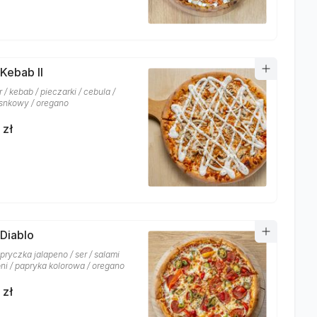
 Kebab II
r / kebab / pieczarki / cebula /
snkowy / oregano
 zł
 Diablo
pryczka jalapeno / ser / salami
ni / papryka kolorowa / oregano
 zł