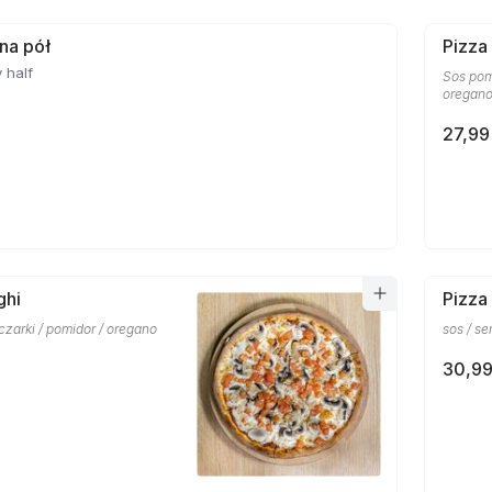
 na pół
Pizza
 half
Sos pom
oregan
27,99
ghi
Pizza
eczarki / pomidor / oregano
sos / se
30,99