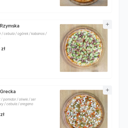
 Rzymska
r / cebula / ogórek / kabanos /
o
 zł
 Grecka
 / pomidor / oliwki / ser
wy / cebula / oregano
zł