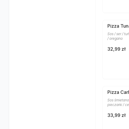
Pizza Tun
Sos / ser / t
/ oregano
32,99 zł
Pizza Car
Sos śmietanow
pieczarki / c
33,99 zł