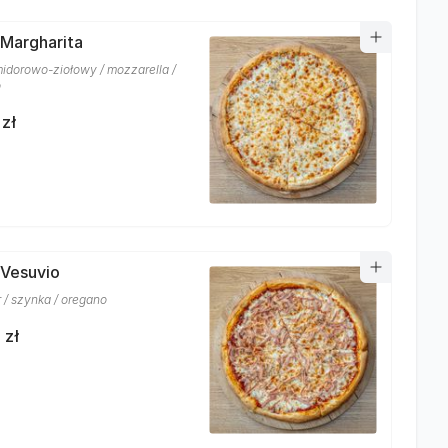
 Margharita
idorowo-ziołowy / mozzarella /
o
 zł
 Vesuvio
r / szynka / oregano
 zł