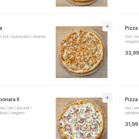
a
Pizza
uńczyk / kukurydza / ananas
Sos / se
oregan
33,99
bonara II
Pizza
y / ser / boczek /
sos / ser
ebula / oregano
salatko
31,99 