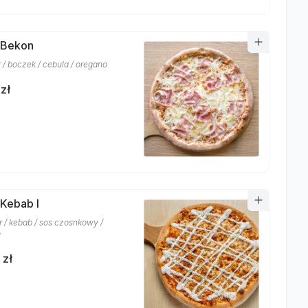
 Bekon
r / boczek / cebula / oregano
zł
 Kebab I
r / kebab / sos czosnkowy /
o
 zł