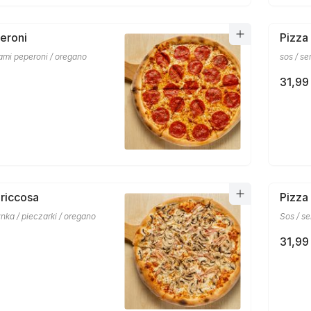
eroni
Pizza
alami peperoni / oregano
sos / se
31,99 
riccosa
Pizza
ynka / pieczarki / oregano
Sos / se
31,99 