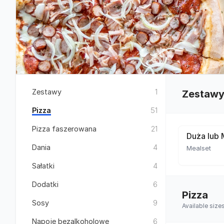
Zestawy
1
Zestaw
Pizza
51
Pizza faszerowana
21
Duża lub 
Dania
4
Mealset
Sałatki
4
Dodatki
6
Pizza
Sosy
9
Available siz
Napoje bezalkoholowe
6