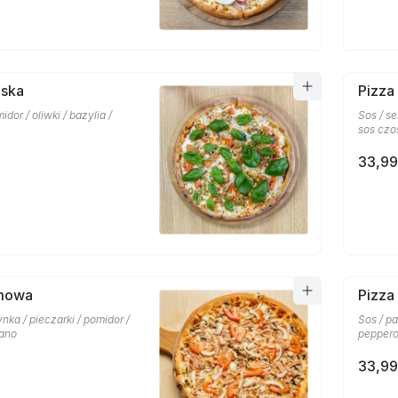
oska
Pizza
midor / oliwki / bazylia /
Sos / se
sos czo
33,99
mowa
Pizza
ynka / pieczarki / pomidor /
Sos / pa
gano
peppero
33,99