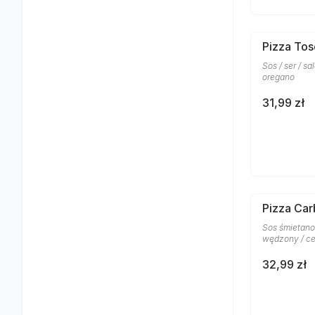
Pizza To
Sos / ser / sa
oregano
31,99 zł
Pizza Car
Sos śmietano
wędzony / ce
32,99 zł