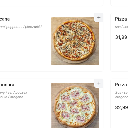
scana
Pizza
lami pepperoni / pieczarki /
sos / se
31,99 
bonara
Pizza
wy / ser / boczek
Sos / se
bula / oregano
oregan
32,99