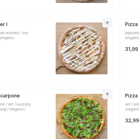
er I
Pizza
ebab wolowy / sos
papryka 
 oregano
oregan
31,99 
scarpone
Pizza
ne / ser / suszony
ser / so
kolą / oregano /
oregano
32,99