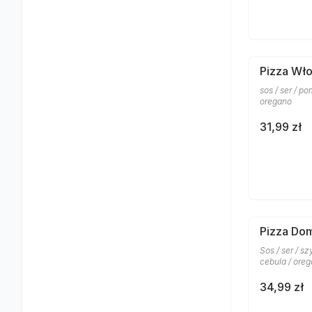
Pizza Wł
sos / ser / po
oregano
31,99 zł
Pizza Do
Sos / ser / sz
cebula / ore
34,99 zł