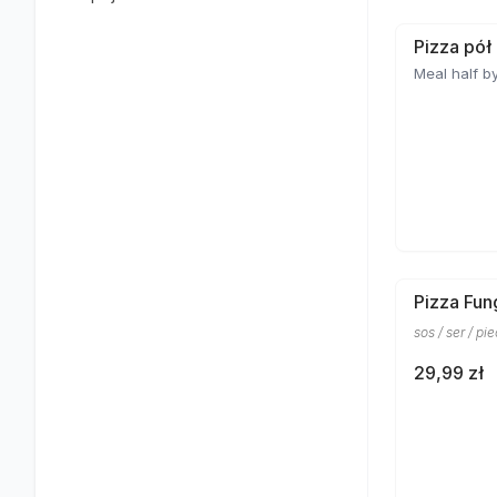
Pizza pół
Meal half by
Pizza Fun
sos / ser / pi
29,99 zł