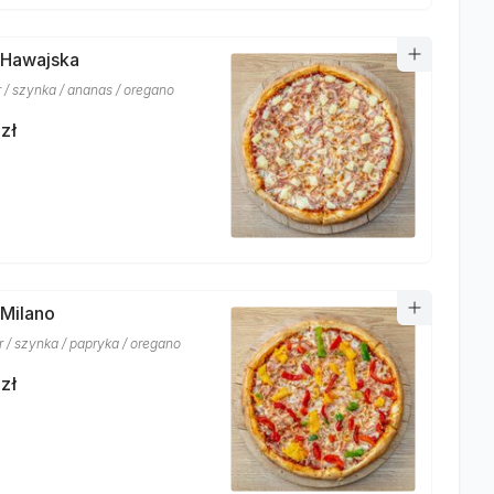
 Hawajska
r / szynka / ananas / oregano
zł
 Milano
r / szynka / papryka / oregano
zł